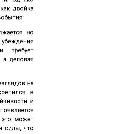
 как двойка
события.
жается, но
и убеждения
и требует
 а деловая
взглядов на
крепился в
ойчивости и
появляется
 это может
и силы, что