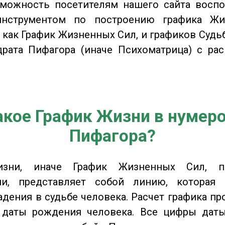
зможность посетителям нашего сайта воспо
нструментом по построению графика Жи
 как График Жизненных Сил, и графиков Судьб
драта Пифагора (иначе Психоматрица) с ра
акое График Жизни в нумер
Пифагора?
изни, иначе График Жизненных Сил, 
ии, представляет собой линию, которая 
адения в судьбе человека. Расчет графика пр
 даты рождения человека. Все цифры дат