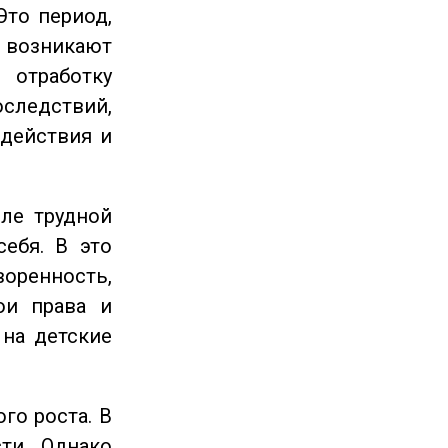
Это период,
озникают
отработку
следствий,
 действия и
ле трудной
себя. В это
енность,
ои права и
 на детские
го роста. В
ти. Однако