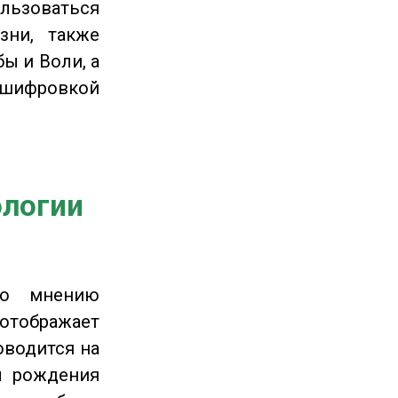
льзоваться
зни, также
ы и Воли, а
сшифровкой
ологии
по мнению
отображает
оводится на
ы рождения