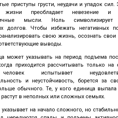
стые приступы грусти, неудачи и упадок сил. 
 жизни преобладает невезение и в
тичные мысли. Ноль символизирует 
их долгов. Чтобы избежать негативных по
оанализировать свою жизнь, осознать свои
оответствующие выводы.
а может указывать на период подъема пос
когда приходится рассчитывать только на 
еловек испытывает неудовлетвор
ельность и неустойчивость, борется за св
ольше обычного. Те, у кого единица выпала
о растут в неполных или сложных семьях.
указывает на начало сложного, но стабильно
од чередуются спады и подъемы активнос