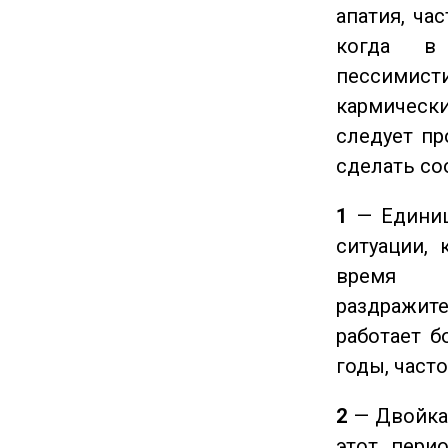
апатия, ча
когда в
пессимис
кармическ
следует пр
сделать с
1
— Единиц
ситуации, 
время ч
раздражит
работает б
годы, част
2
— Двойка 
этот пери