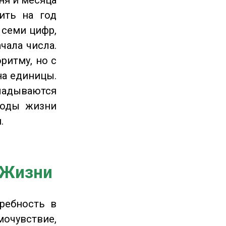
ить на год
 семи цифр,
чала числа.
ритму, но с
на единицы.
ладываются
годы жизни
.
 Жизни
ребность в
очувствие,