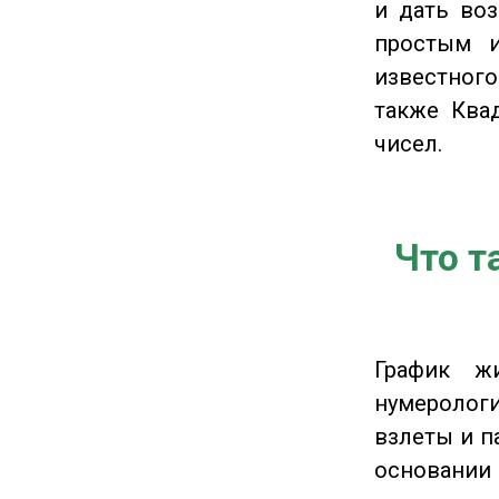
и дать во
простым и
известного
также Ква
чисел.
Что т
График ж
нумеролог
взлеты и п
основании