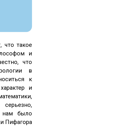
, что такое
илософом и
естно, что
рологии в
носиться к
характер и
математики,
серьезно,
и нам было
ки Пифагора