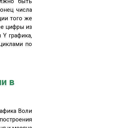
олжно быть
онец числа
ции того же
ее цифры из
 Y графика,
циклами по
и в
рафика Воли
 построения
ня и месяца