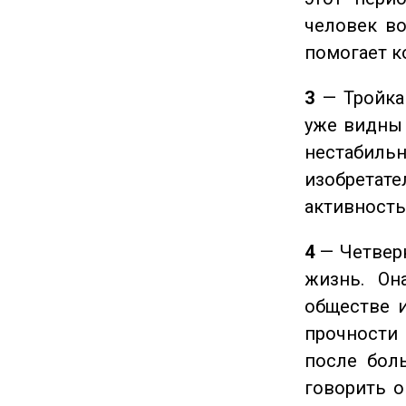
человек во
помогает к
3
— Тройка 
уже видны 
нестабил
изобретате
активность
4
— Четверк
жизнь. Он
обществе и
прочности
после боль
говорить о