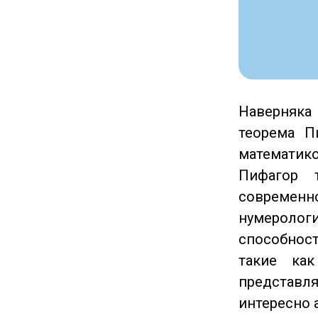
Наверняка 
теорема П
математик
Пифагор 
современн
нумеролог
способност
такие как
представл
интересно 