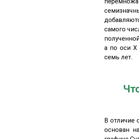
перемножа
семизначны
добавляютс
самого чис
полученной
а по оси X
семь лет.
Чт
В отличие 
основан на
графика Су