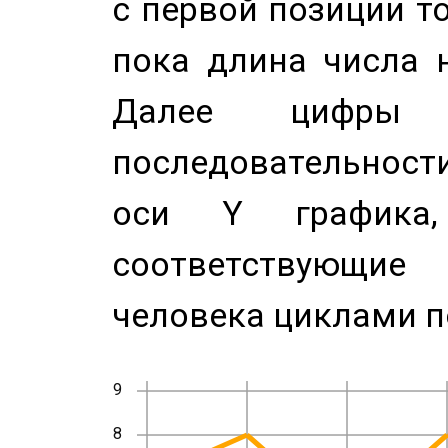
с первой позиции то
пока длина числа н
Далее цифры 
последовательност
оси Y график
соответствующи
человека циклами п