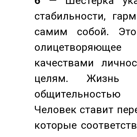
6
— Шестерка ука
стабильности, гар
самим собой. Это
олицетворяюще
качествами лично
целям. Жизнь б
общительностью
Человек ставит пере
которые соответст