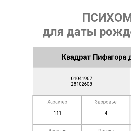
ПСИХОМ
для даты рожде
Квадрат Пифагора д
01041967
28102608
Характер
Здоровье
111
4
Энергия
Логика