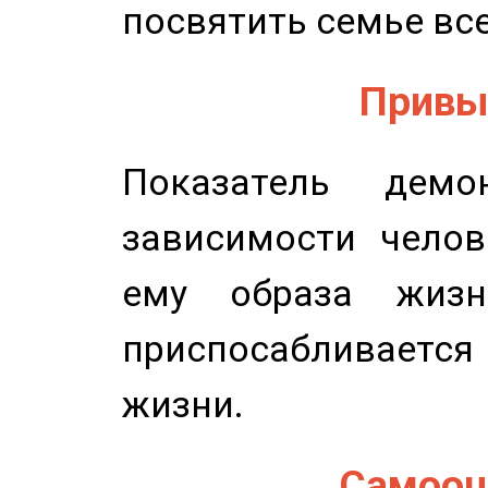
посвятить семье все
Привыч
Показатель демон
зависимости челов
ему образа жизн
приспосабливается
жизни.
Самооце