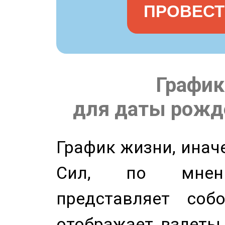
ПРОВЕСТ
График
для даты рожде
График жизни, инач
Сил, по мнени
представляет соб
отображает взлеты 