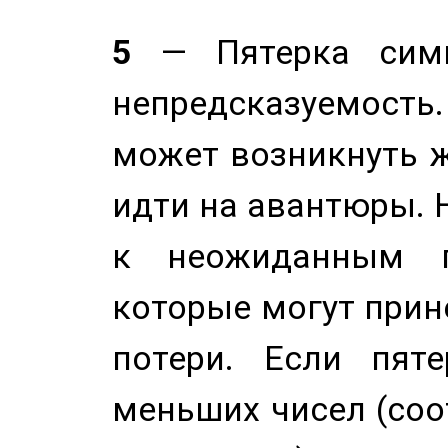
5
— Пятерка симв
непредсказуемост
может возникнуть ж
идти на авантюры. 
к неожиданным п
которые могут прине
потери. Если пяте
меньших чисел (соо