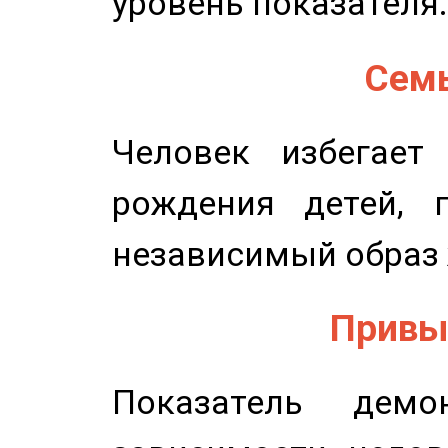
уровень показателя.
Семь
Человек избегает
рождения детей, п
независимый образ 
Привыч
Показатель демон