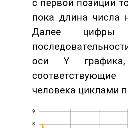
с первой позиции то
пока длина числа н
Далее цифры 
последовательност
оси Y график
соответствующи
человека циклами п