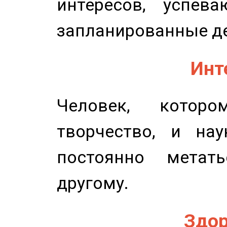
интересов, успев
запланированные д
Инт
Человек, котор
творчество, и нау
постоянно метат
другому.
Здор