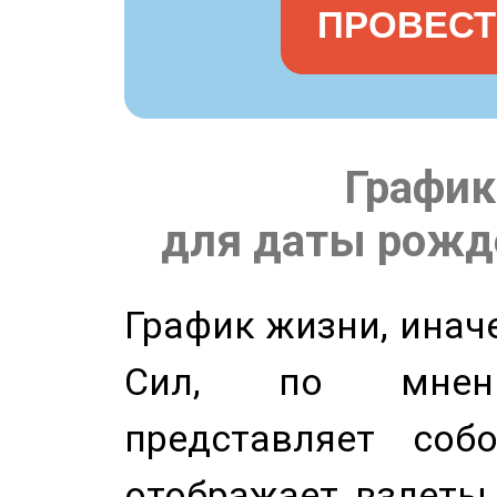
ПРОВЕСТ
График
для даты рожде
График жизни, инач
Сил, по мнени
представляет соб
отображает взлеты 