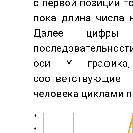
с первой позиции то
пока длина числа н
Далее цифры 
последовательност
оси Y график
соответствующи
человека циклами п