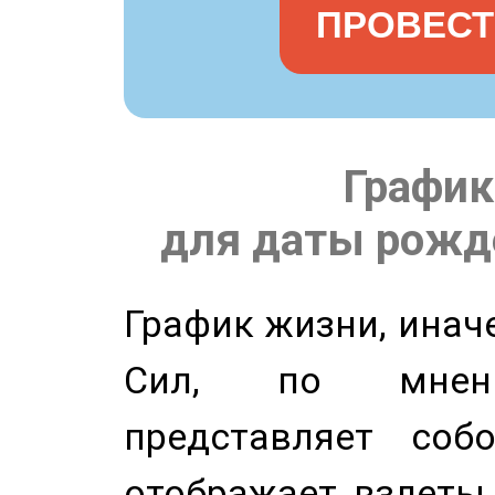
ПРОВЕСТ
График
для даты рожде
График жизни, инач
Сил, по мнени
представляет соб
отображает взлеты 