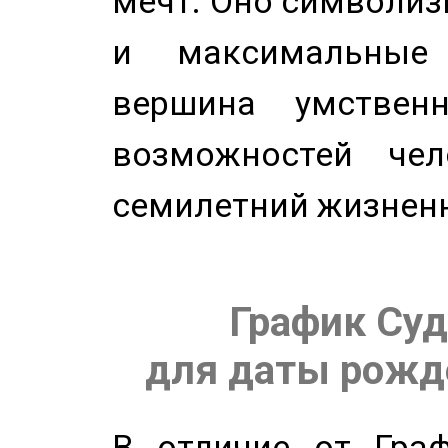
мечт. Оно символиз
и максимальные 
вершина умствен
возможностей чел
семилетний жизнен
График Суд
для даты рожде
В отличие от Граф