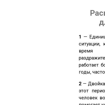
Рас
д
1
— Единиц
ситуации, 
время ч
раздражит
работает б
годы, част
2
— Двойка 
этот пери
человек во
помогает к