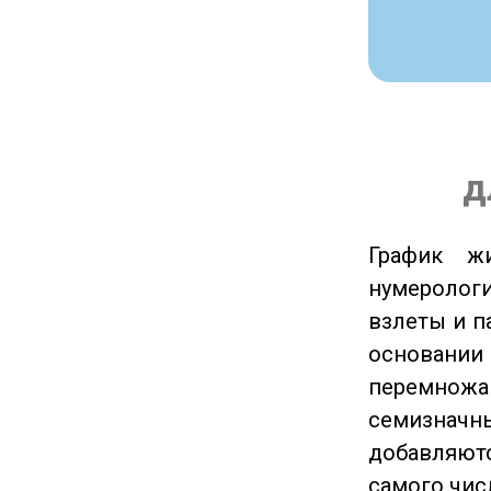
д
График ж
нумеролог
взлеты и п
основании
перемножа
семизначны
добавляютс
самого чис