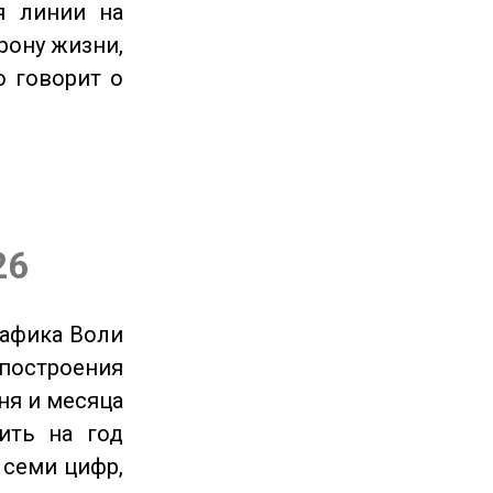
я линии на
рону жизни,
о говорит о
26
рафика Воли
 построения
ня и месяца
ить на год
 семи цифр,