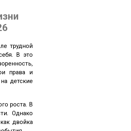
изни
26
ле трудной
себя. В это
енность,
ои права и
 на детские
го роста. В
ти. Однако
 как двойка
события.