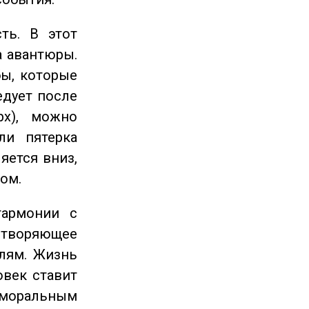
ть. В этот
а авантюры.
ы, которые
едует после
рх), можно
ли пятерка
яется вниз,
ом.
гармонии с
етворяющее
лям. Жизнь
овек ставит
 моральным