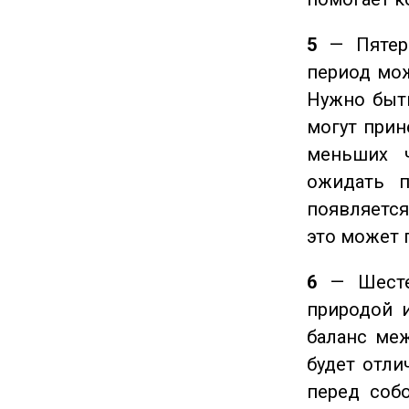
5
— Пятерк
период мож
Нужно быт
могут прине
меньших ч
ожидать п
появляется
это может 
6
— Шестер
природой 
баланс ме
будет отли
перед соб