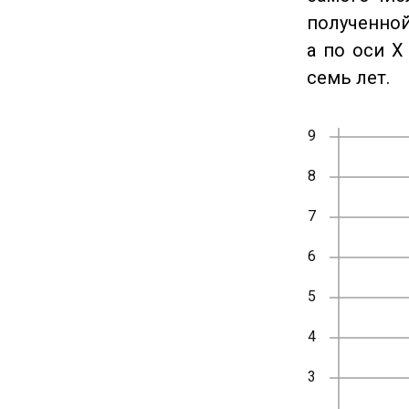
полученной
а по оси X
семь лет.