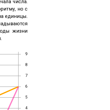
чала числа.
ритму, но с
на единицы.
ладываются
годы жизни
.