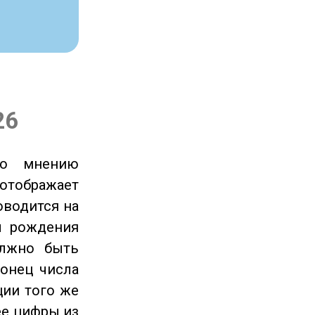
26
по мнению
отображает
оводится на
ы рождения
олжно быть
онец числа
ции того же
ее цифры из