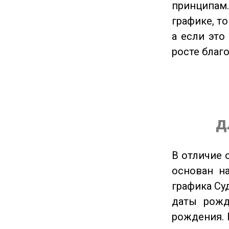
принципам
графике, т
а если это
росте благ
д
В отличие 
основан на
графика Су
даты рожд
рождения. 