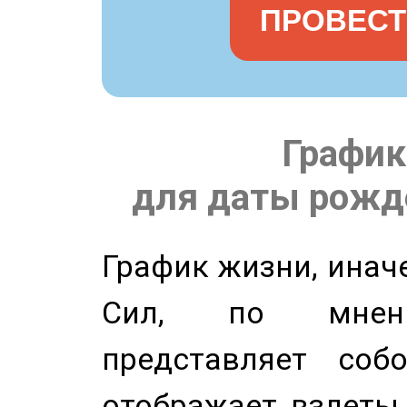
ПРОВЕСТ
График
для даты рожде
График жизни, инач
Сил, по мнени
представляет соб
отображает взлеты 