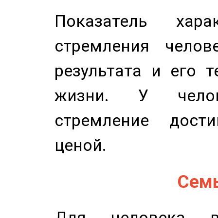
Показатель харак
стремления челов
результата и его 
жизни. У челов
стремление дост
ценой.
Семь
Для человека в