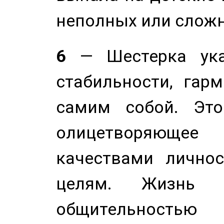
неполных или сложн
6
— Шестерка ука
стабильности, гар
самим собой. Это
олицетворяюще
качествами лично
целям. Жизнь б
общительностью