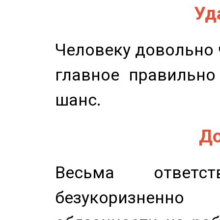
Уд
Человеку довольно ч
главное правильно
шанс.
До
Весьма ответст
безукоризненн