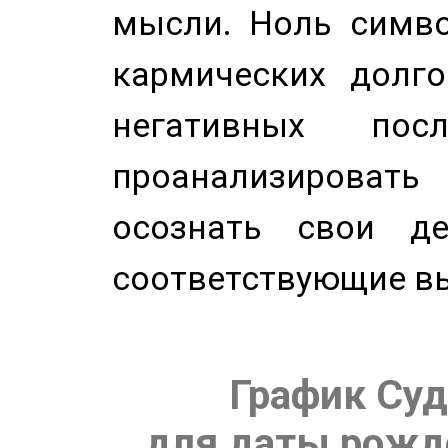
мысли. Ноль симво
кармических долго
негативных посл
проанализирова
осознать свои де
соответствующие в
График Суд
для даты рожде