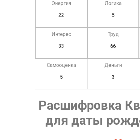
Энергия
Логика
22
5
Интерес
Труд
33
66
Самооценка
Деньги
5
3
Расшифровка Кв
для даты рожде