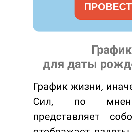
ПРОВЕСТ
График
для даты рожде
График жизни, инач
Сил, по мнени
представляет соб
отображает взлеты 