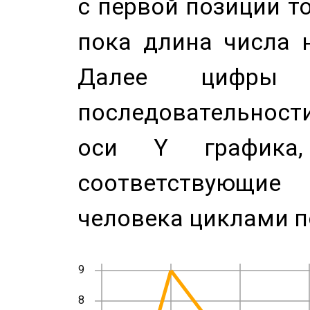
с первой позиции то
пока длина числа н
Далее цифры 
последовательност
оси Y график
соответствующи
человека циклами п