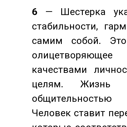
6
— Шестерка ука
стабильности, гар
самим собой. Это
олицетворяюще
качествами лично
целям. Жизнь б
общительностью
Человек ставит пере