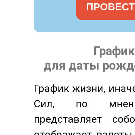
ПРОВЕСТ
График
для даты рожде
График жизни, инач
Сил, по мнени
представляет соб
отображает взлеты 