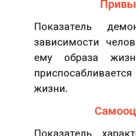
Привыч
Показатель демон
зависимости челов
ему образа жизн
приспосабливается
жизни.
Самооце
Показатель характ