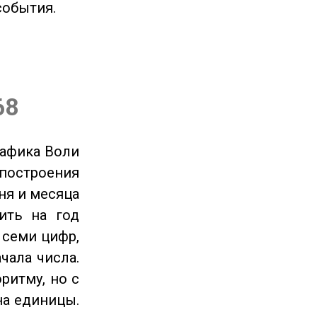
события.
68
рафика Воли
 построения
ня и месяца
ить на год
 семи цифр,
чала числа.
ритму, но с
на единицы.