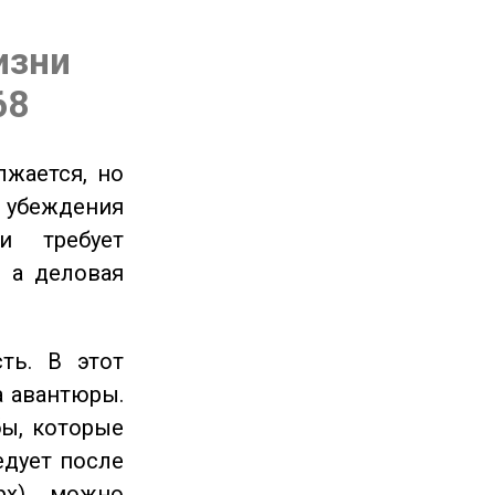
изни
68
жается, но
и убеждения
и требует
 а деловая
ть. В этот
а авантюры.
ы, которые
едует после
рх), можно