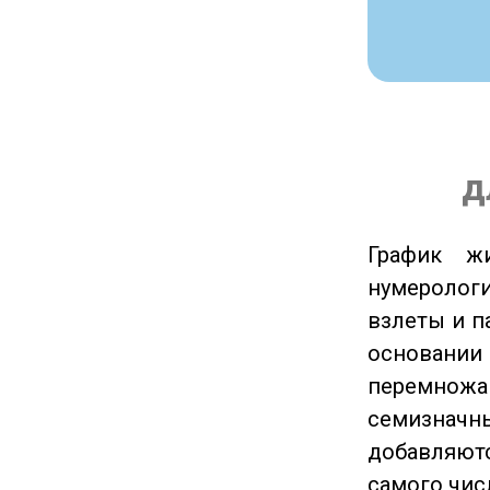
д
График ж
нумеролог
взлеты и п
основании
перемножа
семизначны
добавляютс
самого чис