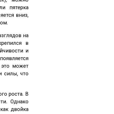
ли пятерка
яется вниз,
ом.
взглядов на
крепился в
ойчивости и
появляется
 это может
и силы, что
го роста. В
ти. Однако
 как двойка