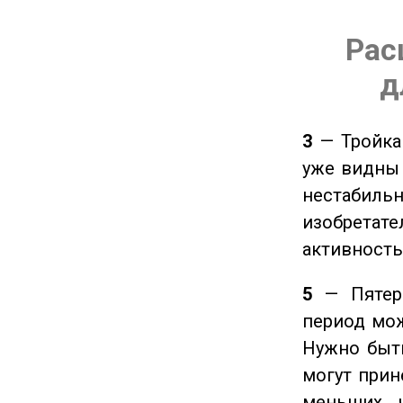
Рас
д
3
— Тройка 
уже видны 
нестабил
изобретате
активность
5
— Пятерк
период мож
Нужно быт
могут прине
меньших ч