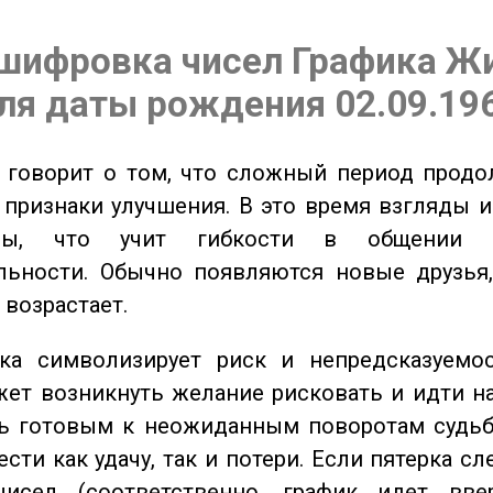
шифровка чисел Графика Ж
ля даты рождения 02.09.19
говорит о том, что сложный период продол
признаки улучшения. В это время взгляды 
ьны, что учит гибкости в общении 
льности. Обычно появляются новые друзья,
 возрастает.
а символизирует риск и непредсказуемос
ет возникнуть желание рисковать и идти н
ь готовым к неожиданным поворотам судьб
сти как удачу, так и потери. Если пятерка сл
исел (соответственно, график идет вве