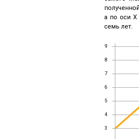
полученной
а по оси X
семь лет.