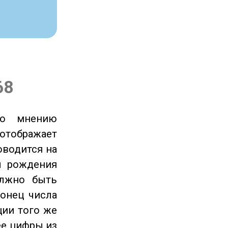
68
по мнению
отображает
оводится на
ы рождения
олжно быть
онец числа
ции того же
ее цифры из