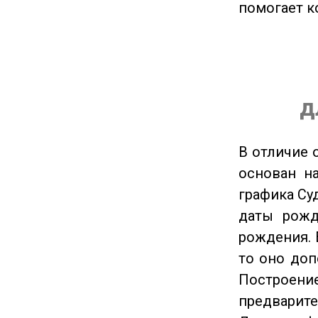
помогает к
д
В отличие 
основан на
графика Су
даты рожд
рождения. 
то оно доп
Построение
предварите