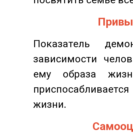
Привыч
Показатель демон
зависимости челов
ему образа жизн
приспосабливается
жизни.
Самооце