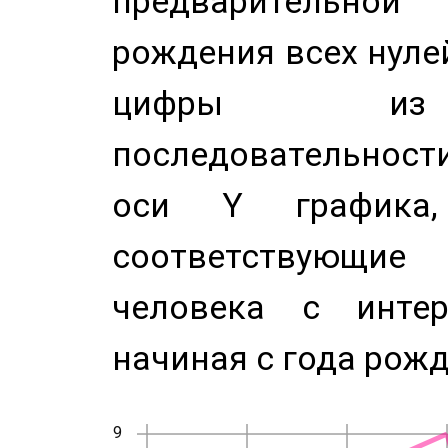
предварительной
рождения всех нуле
цифры из 
последовательност
оси Y график
соответствующи
человека с инте
начиная с года рожд