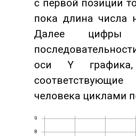
с первой позиции то
пока длина числа н
Далее цифры 
последовательност
оси Y график
соответствующи
человека циклами п