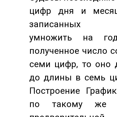
цифр дня и месяц
записанных по
умножить на год
полученное число с
семи цифр, то оно 
до длины в семь ци
Построение График
по такому же а