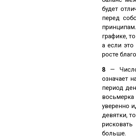
будет отли
перед соб
принципам
графике, т
а если это
росте благ
8
— Число 
означает н
период ден
восьмерка 
уверенно и
девятки, т
рисковать
больше.