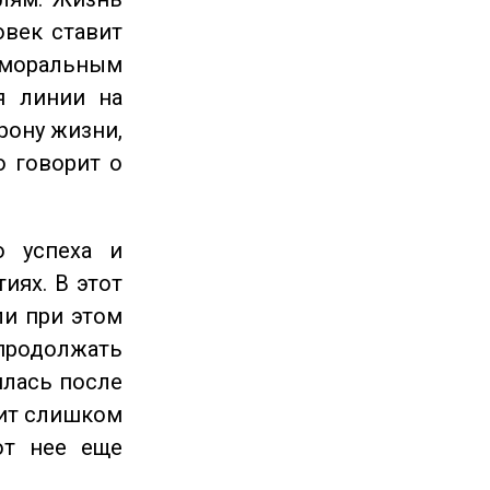
овек ставит
 моральным
я линии на
рону жизни,
о говорит о
 успеха и
иях. В этот
ли при этом
продолжать
илась после
оит слишком
от нее еще