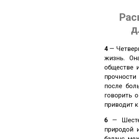
Рас
д
4
— Четверк
жизнь. Он
обществе и
прочности
после боль
говорить о
приводит к
6
— Шестер
природой 
баланс ме