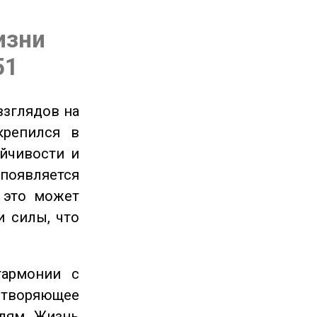
изни
51
взглядов на
крепился в
ойчивости и
появляется
 это может
и силы, что
гармонии с
етворяющее
лям. Жизнь