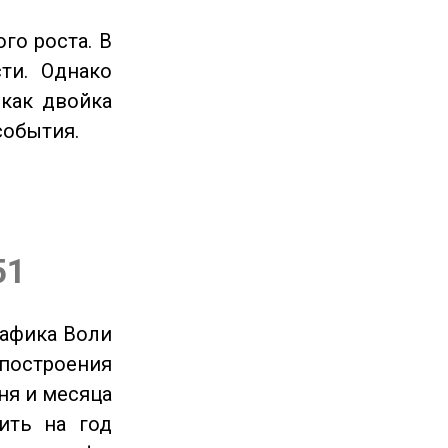
го роста. В
ти. Однако
 как двойка
события.
51
рафика Воли
 построения
ня и месяца
ить на год