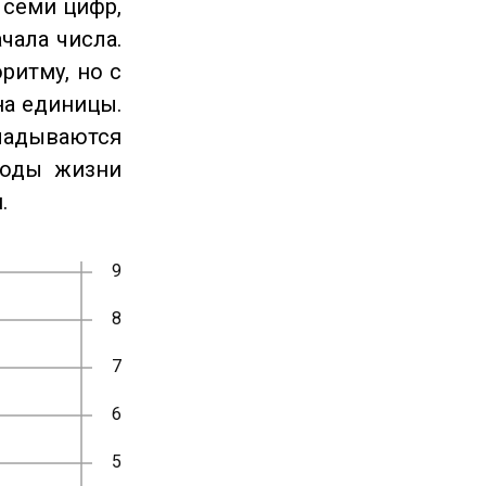
 семи цифр,
чала числа.
ритму, но с
на единицы.
ладываются
годы жизни
.