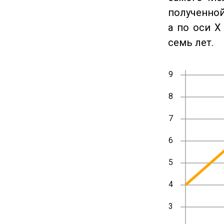
полученной
а по оси X
семь лет.