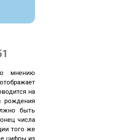
51
по мнению
отображает
оводится на
ы рождения
олжно быть
онец числа
ции того же
ее цифры из