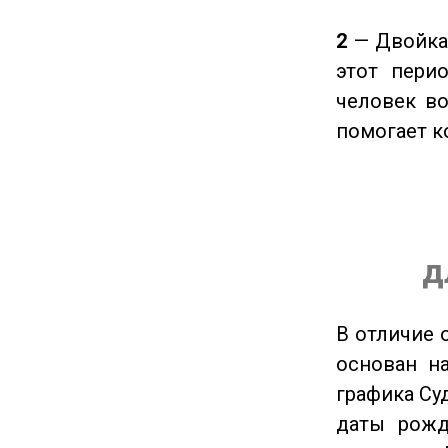
2
— Двойка 
этот пери
человек во
помогает к
д
В отличие 
основан на
графика Су
даты рожд