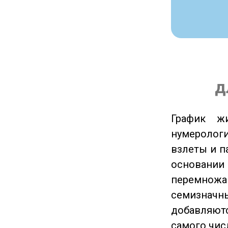
д
График ж
нумеролог
взлеты и п
основании
перемножа
семизначны
добавляютс
самого чис