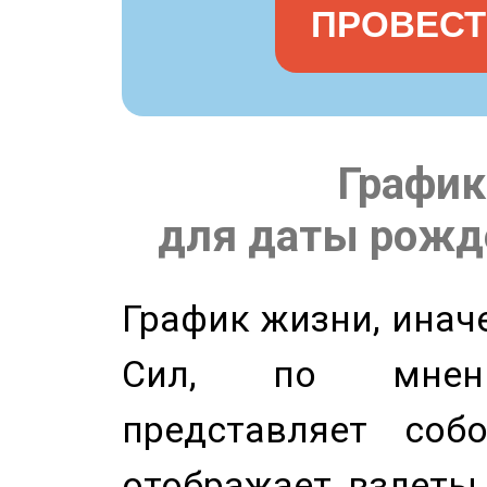
ПРОВЕСТ
График
для даты рожде
График жизни, инач
Сил, по мнени
представляет соб
отображает взлеты 