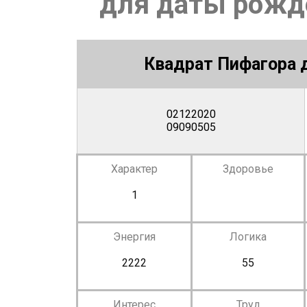
для даты рожде
Квадрат Пифагора д
02122020
09090505
Характер
Здоровье
1
Энергия
Логика
2222
55
Интерес
Труд