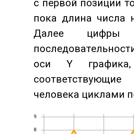
с первой позиции то
пока длина числа н
Далее цифры 
последовательност
оси Y график
соответствующи
человека циклами п