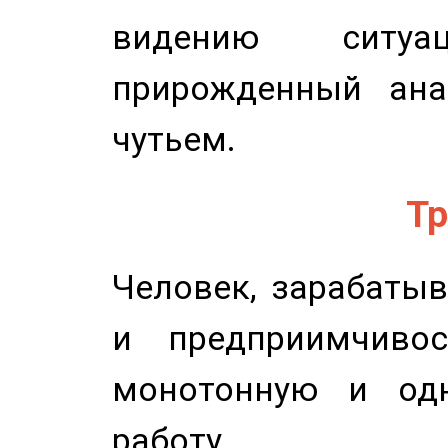
видению ситу
прирожденный ана
чутьем.
Тр
Человек, зарабаты
и предприимчиво
монотонную и одн
работу.