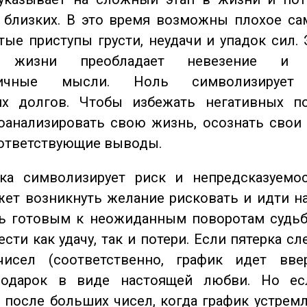
близких. В это время возможны плохое сам
стые приступы грусти, неудачи и упадок сил. 
 жизни преобладает невезение и в
тичные мысли. Ноль символизирует 
их долгов. Чтобы избежать негативных по
оанализировать свою жизнь, осознать свои
оответствующие выводы.
а символизирует риск и непредсказуемос
ет возникнуть желание рисковать и идти н
ь готовым к неожиданным поворотам судьб
сти как удачу, так и потери. Если пятерка сл
исел (соответственно, график идет вве
одарок в виде настоящей любви. Но ес
 после больших чисел, когда график устремл