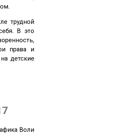
ом.
ле трудной
себя. В это
енность,
ои права и
 на детские
17
рафика Воли