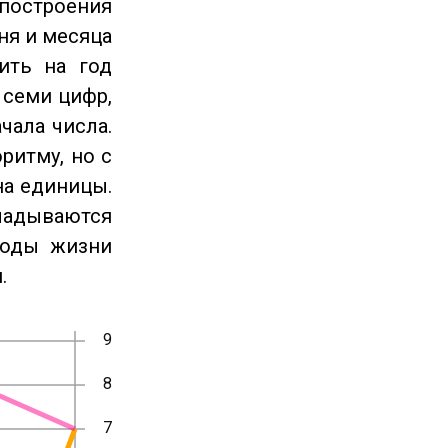
 построения
ня и месяца
ить на год
 семи цифр,
чала числа.
ритму, но с
на единицы.
ладываются
годы жизни
.