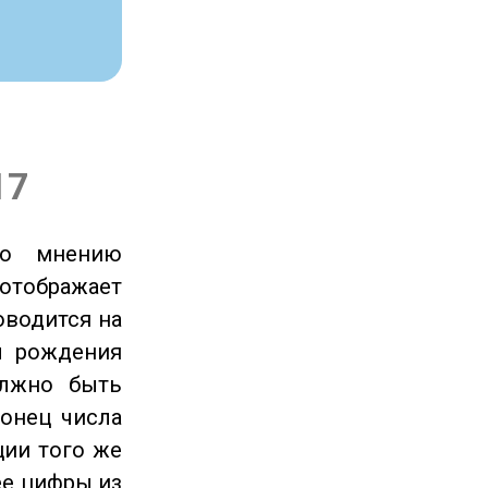
17
по мнению
отображает
оводится на
ы рождения
олжно быть
онец числа
ции того же
ее цифры из