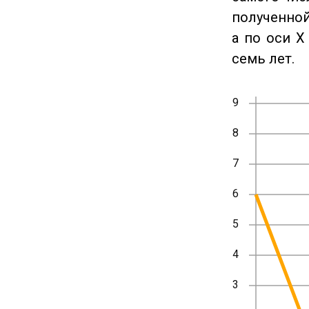
полученной
а по оси X
семь лет.