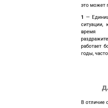
это может 
1
— Единиц
ситуации, 
время ч
раздражит
работает б
годы, част
д
В отличие 