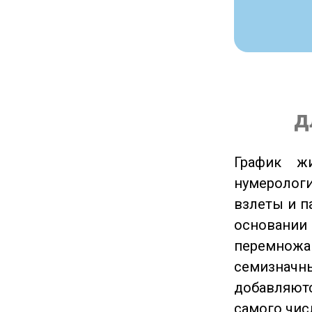
д
График ж
нумеролог
взлеты и п
основании
перемножа
семизначны
добавляютс
самого чис