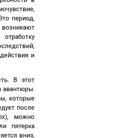
очувствие,
Это период,
озникают
отработку
следствий,
 действия и
ть. В этот
а авантюры.
ы, которые
едует после
рх), можно
ли пятерка
яется вниз,