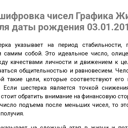
шифровка чисел Графика Ж
ля даты рождения 03.01.20
ка указывает на период стабильности, 
и самим собой. Это идеальное число, олиц
жду качествами личности и движением к це
чаться общительностью и равновесием. Чел
ой такие цели, которые соответствуют его
. Если шестерка является точкой снижени
о стоит обратить внимание на финансовую сто
 число подъема после меньших чисел, то эт
ополучия.
казывает на сложный этап в жизни и пот