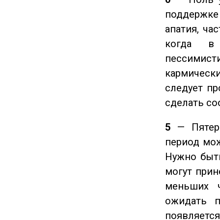
поддержке 
апатия, ча
когда в
пессимис
кармическ
следует пр
сделать с
5
— Пятерк
период мож
Нужно быт
могут прине
меньших ч
ожидать п
появляется