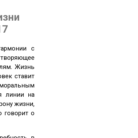
изни
17
гармонии с
етворяющее
лям. Жизнь
овек ставит
 моральным
я линии на
рону жизни,
о говорит о
ребность в