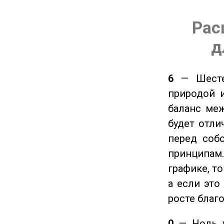
Рас
д
6
— Шестер
природой 
баланс ме
будет отли
перед соб
принципам
графике, т
а если это
росте благ
0
— Ноль у