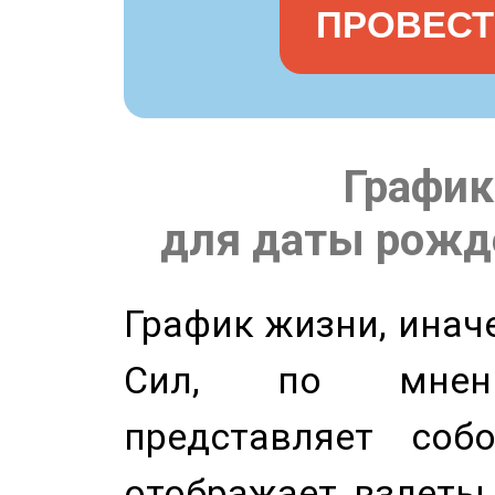
ПРОВЕСТ
График
для даты рожде
График жизни, инач
Сил, по мнени
представляет соб
отображает взлеты 