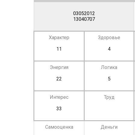
03052012
13040707
Характер
Здоровье
11
4
Энергия
Логика
22
5
Интерес
Труд
33
Самооценка
Деньги