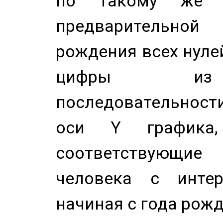
по такому же а
предварительной
рождения всех нуле
цифры из 
последовательност
оси Y график
соответствующи
человека с инте
начиная с года рожд