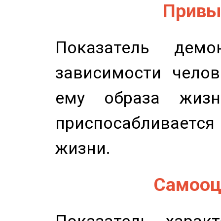
Привыч
Показатель демон
зависимости челов
ему образа жизн
приспосабливается
жизни.
Самооце