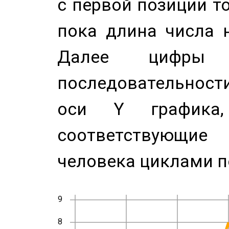
с первой позиции то
пока длина числа н
Далее цифры 
последовательност
оси Y график
соответствующи
человека циклами п