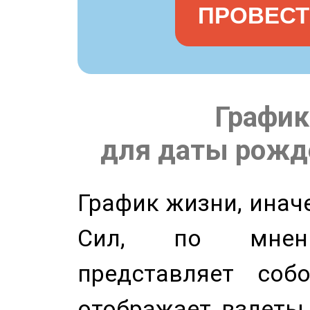
ПРОВЕСТ
График
для даты рожде
График жизни, инач
Сил, по мнени
представляет соб
отображает взлеты 