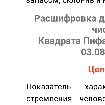
запасом, склонный 
Расшифровка д
чи
Квадрата Пифа
03.08
Цель
Показатель харак
стремления челов