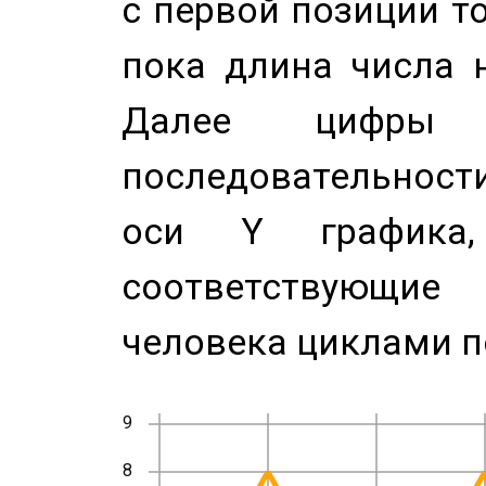
с первой позиции то
пока длина числа н
Далее цифры 
последовательност
оси Y график
соответствующи
человека циклами п