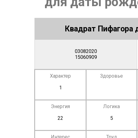
для даты рожде
Квадрат Пифагора д
03082020
15060909
Характер
Здоровье
1
Энергия
Логика
22
5
Интерес
Труд