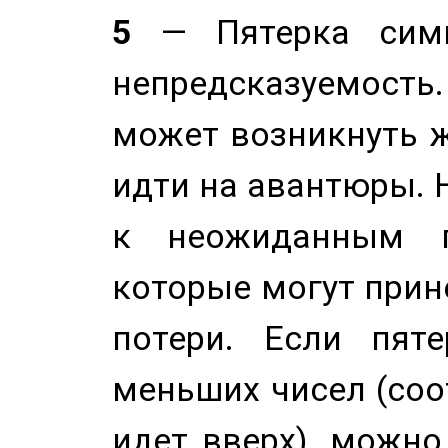
5
— Пятерка симв
непредсказуемост
может возникнуть ж
идти на авантюры. 
к неожиданным п
которые могут прине
потери. Если пяте
меньших чисел (соо
идет вверх), можно