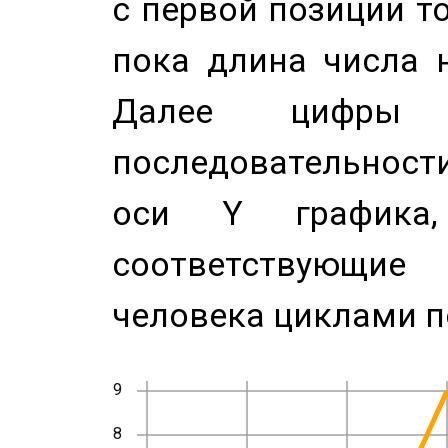
с первой позиции то
пока длина числа н
Далее цифры 
последовательност
оси Y график
соответствующи
человека циклами п