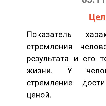
Цель
Показатель харак
стремления челов
результата и его 
жизни. У челов
стремление дост
ценой.