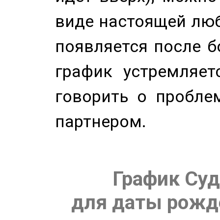
виде настоящей люб
появляется после б
график устремляет
говорить о пробле
партнером.
График Суд
для даты рожде