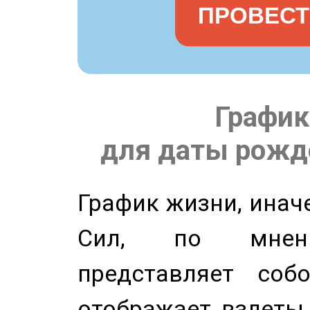
ПРОВЕСТ
График
для даты рожде
График жизни, инач
Сил, по мнени
представляет соб
отображает взлеты 