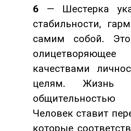
6
— Шестерка ука
стабильности, гар
самим собой. Это
олицетворяюще
качествами лично
целям. Жизнь б
общительностью
Человек ставит пере
которые соответст