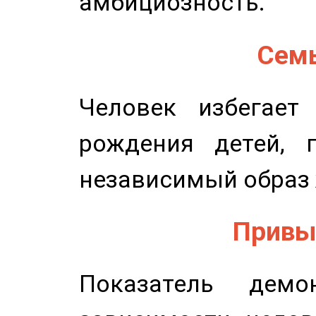
амбициозность.
Семь
Человек избегает
рождения детей, п
независимый образ 
Привыч
Показатель демон