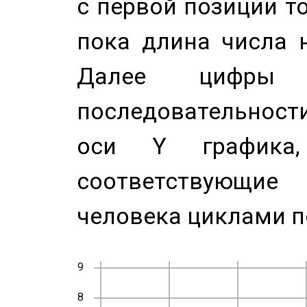
с первой позиции то
пока длина числа н
Далее цифры 
последовательност
оси Y график
соответствующи
человека циклами п