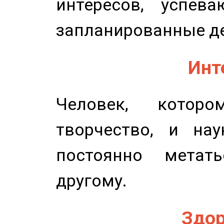
интересов, успев
запланированные д
Инт
Человек, котор
творчество, и нау
постоянно метат
другому.
Здор