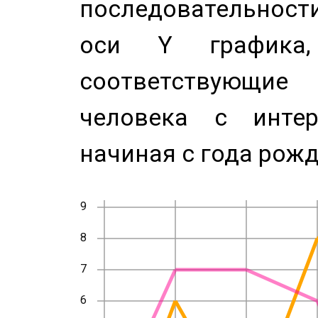
последовательност
оси Y график
соответствующи
человека с инте
начиная с года рожд