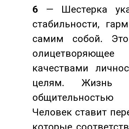
6
— Шестерка ука
стабильности, гар
самим собой. Это
олицетворяюще
качествами лично
целям. Жизнь б
общительностью
Человек ставит пере
которые соответст