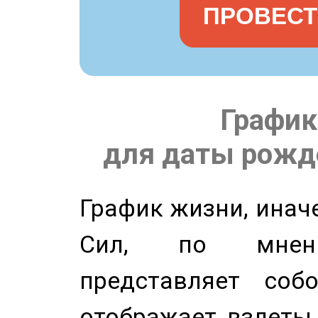
ПРОВЕСТ
График
для даты рожде
График жизни, инач
Сил, по мнени
представляет соб
отображает взлеты 