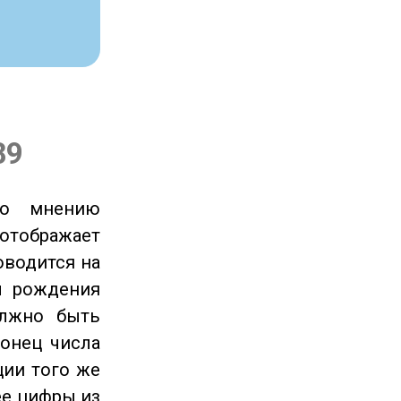
89
по мнению
отображает
оводится на
ы рождения
олжно быть
онец числа
ции того же
ее цифры из