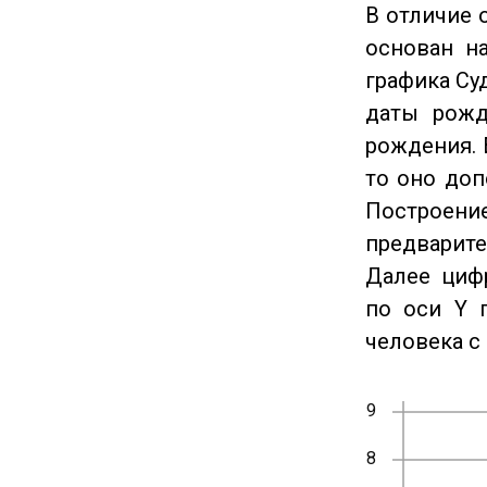
В отличие 
основан на
графика Су
даты рожд
рождения. 
то оно доп
Построение
предварите
Далее циф
по оси Y 
человека с 