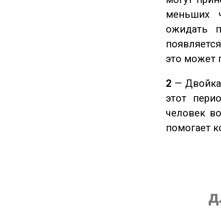
меньших ч
ожидать п
появляется
это может 
2
— Двойка 
этот пери
человек во
помогает к
д