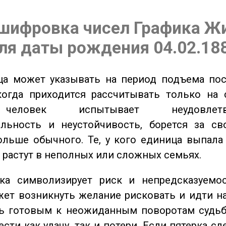
шифровка чисел Графика Ж
ля даты рождения 04.02.18
а может указывать на период подъема пос
когда приходится рассчитывать только на 
еловек испытывает неудовлетвор
ельность и неустойчивость, борется за св
ольше обычного. Те, у кого единица выпала
о растут в неполных или сложных семьях.
а символизирует риск и непредсказуемос
ет возникнуть желание рисковать и идти н
ь готовым к неожиданным поворотам судьб
сти как удачу, так и потери. Если пятерка сл