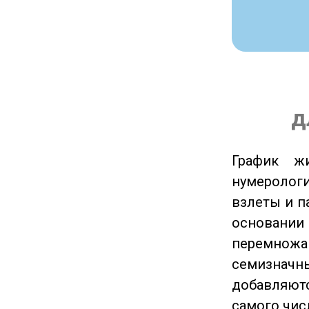
д
График ж
нумеролог
взлеты и п
основании
перемножа
семизначны
добавляютс
самого чис