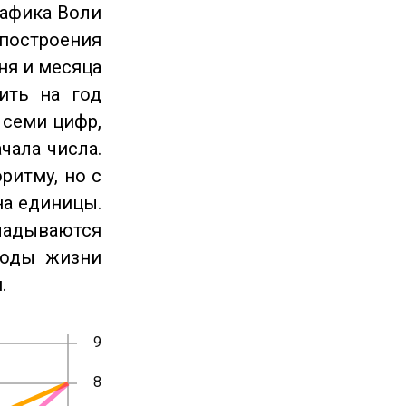
рафика Воли
 построения
ня и месяца
ить на год
 семи цифр,
чала числа.
ритму, но с
на единицы.
ладываются
годы жизни
.