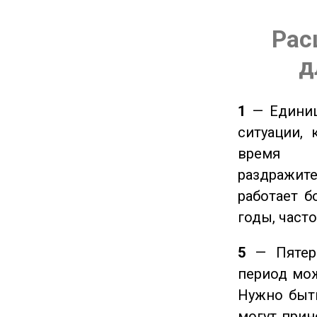
Рас
д
1
— Единиц
ситуации, 
время ч
раздражит
работает б
годы, част
5
— Пятерк
период мож
Нужно быт
могут прине