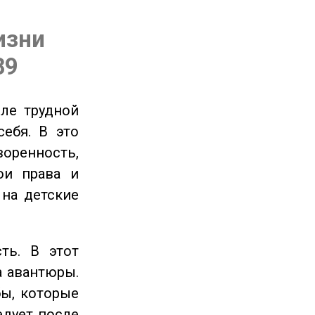
изни
89
ле трудной
себя. В это
енность,
ои права и
 на детские
ть. В этот
а авантюры.
ы, которые
едует после