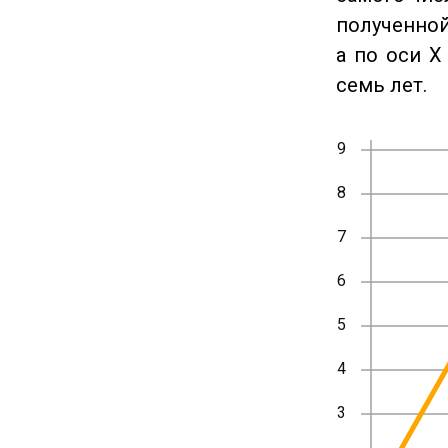
полученной
а по оси X
семь лет.