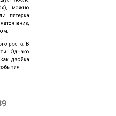
рх), можно
ли пятерка
яется вниз,
ом.
го роста. В
ти. Однако
 как двойка
события.
89