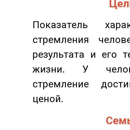
Цель
Показатель харак
стремления челов
результата и его 
жизни. У челов
стремление дост
ценой.
Семь