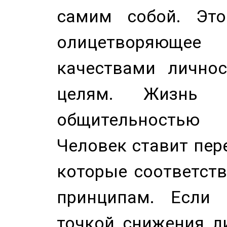
самим собой. Это
олицетворяюще
качествами лично
целям. Жизнь б
общительностью
Человек ставит пере
которые соответст
принципам. Если 
точкой снижения ли