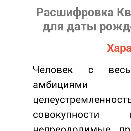
Расшифровка Кв
для даты рожде
Хара
Человек с весь
амбициями
целеустремлен
совокупности 
непреодолимые пр