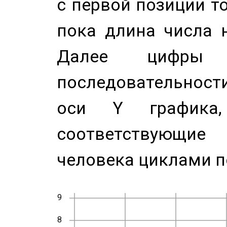
с первой позиции то
пока длина числа н
Далее цифры 
последовательност
оси Y график
соответствующи
человека циклами п