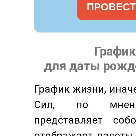
ПРОВЕСТ
График
для даты рожде
График жизни, инач
Сил, по мнени
представляет соб
отображает взлеты 