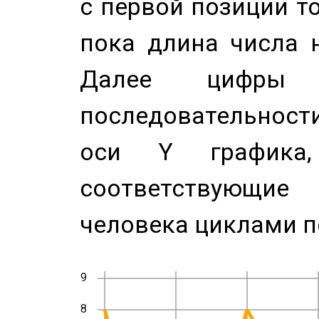
с первой позиции то
пока длина числа н
Далее цифры 
последовательност
оси Y график
соответствующи
человека циклами п