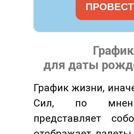
ПРОВЕСТ
График
для даты рожде
График жизни, инач
Сил, по мнени
представляет соб
отображает взлеты 