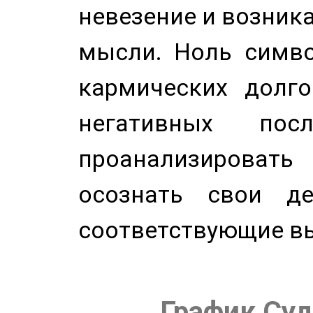
невезение и возник
мысли. Ноль симво
кармических долго
негативных посл
проанализирова
осознать свои де
соответствующие в
График Суд