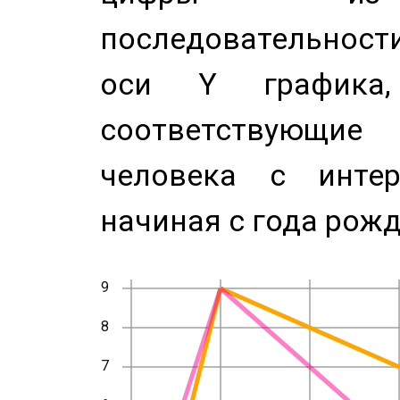
последовательност
оси Y график
соответствующи
человека с инте
начиная с года рожд