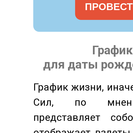
ПРОВЕСТ
График
для даты рожде
График жизни, инач
Сил, по мнени
представляет соб
отображает взлеты 