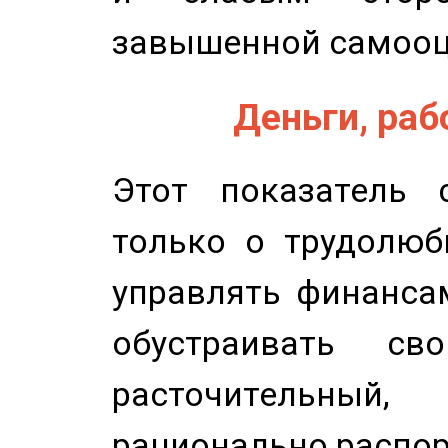
завышенной самооц
Деньги, рабо
Этот показатель с
только о трудолюб
управлять финансам
обустраивать св
расточительный
рационально распор