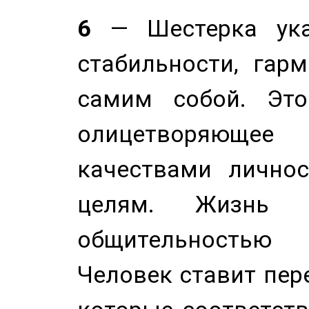
6
— Шестерка ука
стабильности, гар
самим собой. Это
олицетворяюще
качествами лично
целям. Жизнь б
общительностью
Человек ставит пере