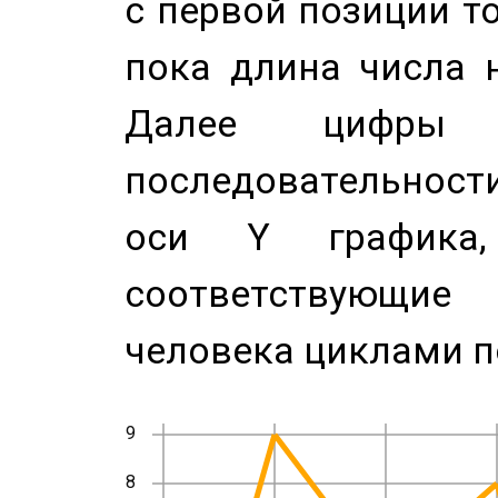
с первой позиции то
пока длина числа н
Далее цифры 
последовательност
оси Y график
соответствующи
человека циклами п