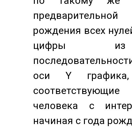
по такому же а
предварительной
рождения всех нуле
цифры из 
последовательност
оси Y график
соответствующи
человека с инте
начиная с года рожд