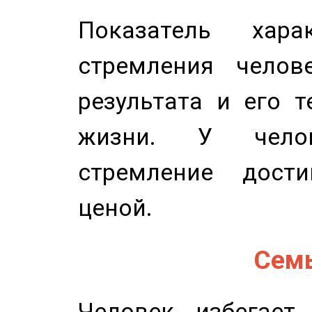
Показатель харак
стремления челов
результата и его 
жизни. У челов
стремление дост
ценой.
Семь
Человек избегает