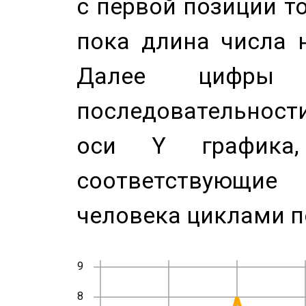
с первой позиции то
пока длина числа н
Далее цифры 
последовательност
оси Y график
соответствующи
человека циклами п