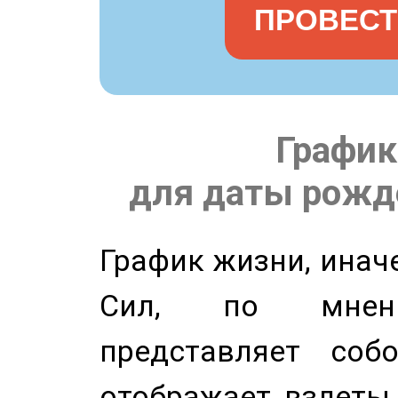
ПРОВЕСТ
График
для даты рожде
График жизни, инач
Сил, по мнени
представляет соб
отображает взлеты 