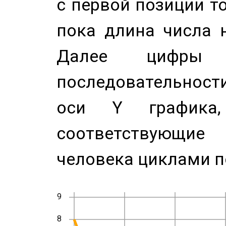
с первой позиции то
пока длина числа н
Далее цифры 
последовательност
оси Y график
соответствующи
человека циклами п