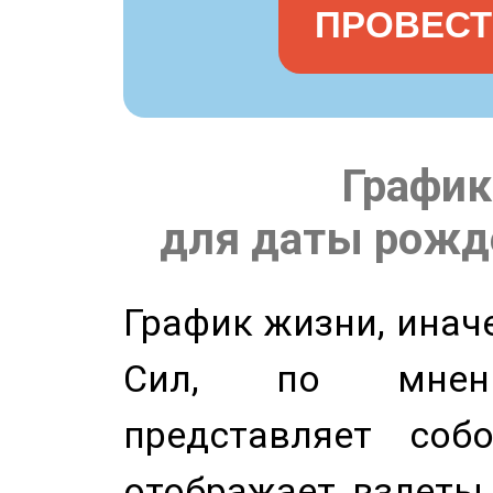
ПРОВЕСТ
График
для даты рожде
График жизни, инач
Сил, по мнени
представляет соб
отображает взлеты 