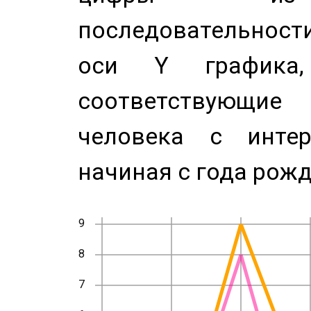
последовательност
оси Y график
соответствующи
человека с инте
начиная с года рожд