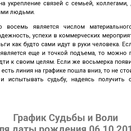
на укрепление связей с семьей, коллегами,
ми людьми.
восемь является числом материального
адежность, успехи в коммерческих мероприят
ьги как будто сами идут в руки человека. Ес
является еще и точкой подъема, то можно 
дти к своим целям. Если же восьмерка появ
о есть линия на графике пошла вниз, то не ст
 и испытывать судьбу, надеясь получить 
График Судьбы и Воли
ля даты рождения 06.10.20