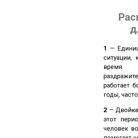
Рас
д
1
— Единиц
ситуации, 
время ч
раздражит
работает б
годы, част
2
— Двойка 
этот пери
человек во
помогает к