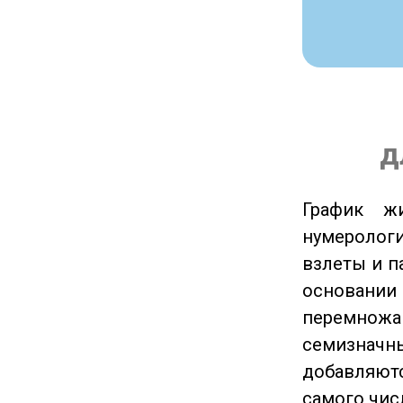
д
График ж
нумеролог
взлеты и п
основании
перемножа
семизначны
добавляютс
самого чис