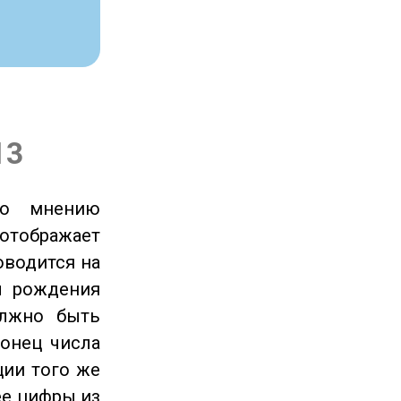
13
по мнению
отображает
оводится на
ы рождения
олжно быть
онец числа
ции того же
ее цифры из