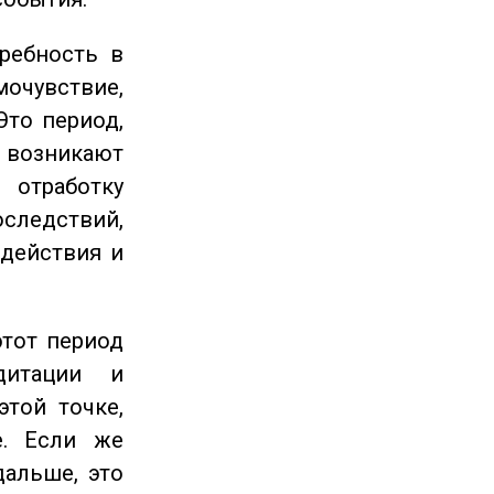
ребность в
очувствие,
Это период,
озникают
отработку
следствий,
 действия и
этот период
дитации и
этой точке,
е. Если же
дальше, это