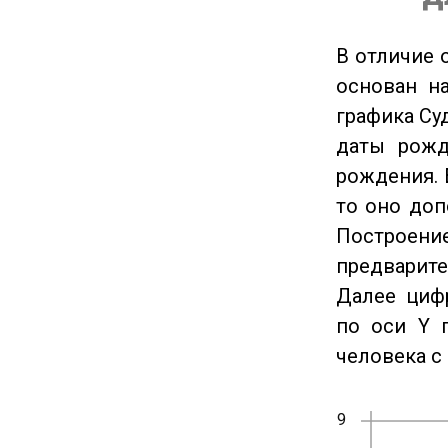
В отличие 
основан на
графика Су
даты рожд
рождения. 
то оно доп
Построение
предварите
Далее циф
по оси Y 
человека с 