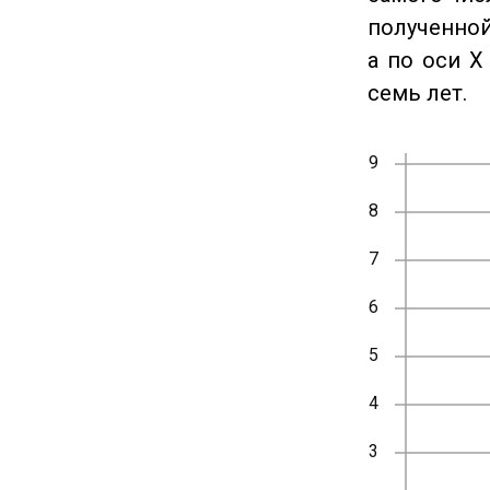
полученной
а по оси X
семь лет.