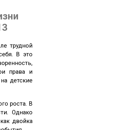
изни
13
ле трудной
себя. В это
енность,
ои права и
 на детские
го роста. В
ти. Однако
 как двойка
события.