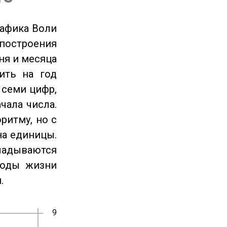
рафика Воли
 построения
ня и месяца
ить на год
 семи цифр,
чала числа.
ритму, но с
на единицы.
ладываются
годы жизни
.