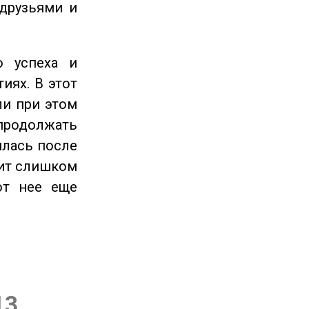
 друзьями и
 успеха и
иях. В этот
ли при этом
продолжать
илась после
оит слишком
от нее еще
13