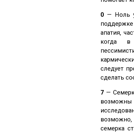
0
— Ноль у
поддержке 
апатия, ча
когда в
пессимис
кармическ
следует пр
сделать с
7
— Семерка
возможны
исследован
возможно,
семерка ст