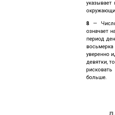
указывает 
окружающи
8
— Число 
означает н
период ден
восьмерка 
уверенно и
девятки, т
рисковать
больше.
д