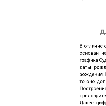
д
В отличие 
основан на
графика Су
даты рожд
рождения. 
то оно доп
Построение
предварите
Далее циф