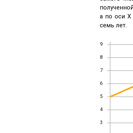
полученной
а по оси X
семь лет.