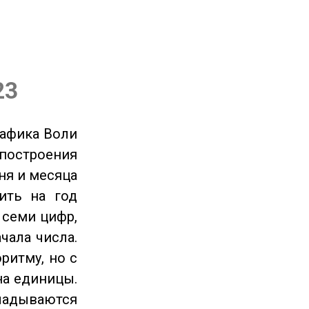
23
рафика Воли
 построения
ня и месяца
ить на год
 семи цифр,
чала числа.
ритму, но с
на единицы.
ладываются