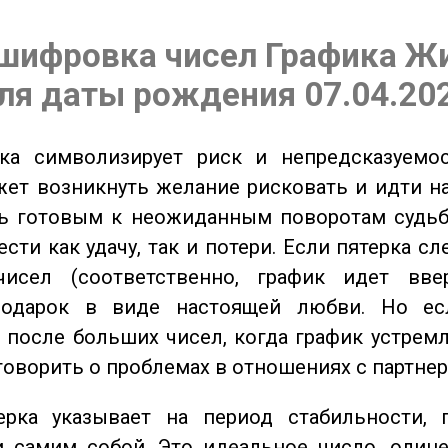
шифровка чисел Графика Ж
ля даты рождения 07.04.20
а символизирует риск и непредсказуемос
ет возникнуть желание рисковать и идти н
ь готовым к неожиданным поворотам судьб
сти как удачу, так и потери. Если пятерка сл
исел (соответственно, график идет вве
одарок в виде настоящей любви. Но ес
 после больших чисел, когда график устремл
говорить о проблемах в отношениях с партнер
ка указывает на период стабильности, 
и самим собой. Это идеальное число, олиц