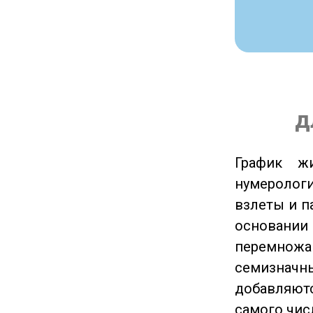
д
График ж
нумеролог
взлеты и п
основании
перемножа
семизначны
добавляютс
самого чис