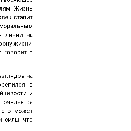
лям. Жизнь
овек ставит
 моральным
я линии на
рону жизни,
о говорит о
взглядов на
крепился в
ойчивости и
появляется
 это может
и силы, что