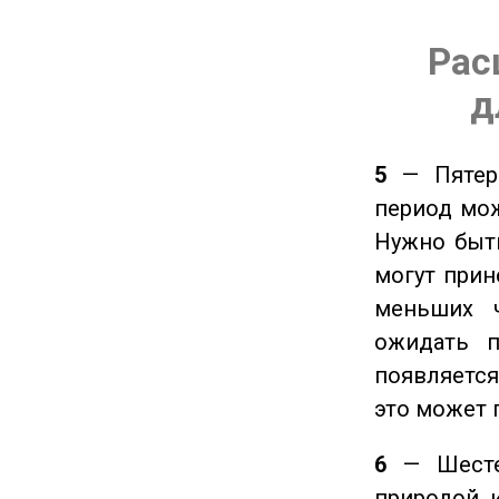
Рас
д
5
— Пятерк
период мож
Нужно быт
могут прине
меньших ч
ожидать п
появляется
это может 
6
— Шестер
природой 