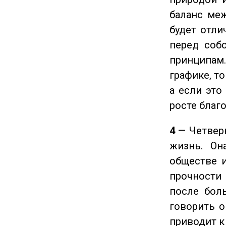
баланс ме
будет отли
перед соб
принципам
графике, т
а если это
росте благ
4
— Четверк
жизнь. Он
обществе и
прочности
после боль
говорить о
приводит к