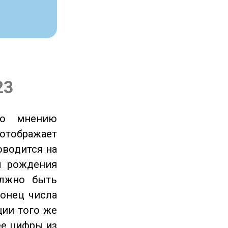
23
по мнению
отображает
оводится на
ы рождения
олжно быть
онец числа
ции того же
ее цифры из