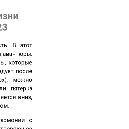
изни
23
ть. В этот
а авантюры.
ы, которые
едует после
рх), можно
ли пятерка
яется вниз,
ом.
гармонии с
етворяющее