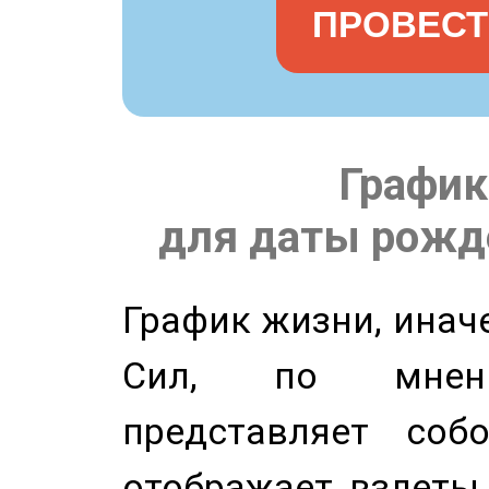
ПРОВЕСТ
График
для даты рожде
График жизни, инач
Сил, по мнени
представляет соб
отображает взлеты 