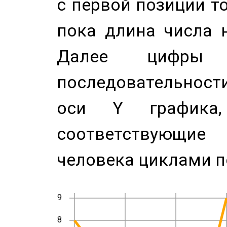
с первой позиции то
пока длина числа н
Далее цифры 
последовательност
оси Y график
соответствующи
человека циклами п