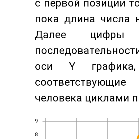
с первой позиции то
пока длина числа н
Далее цифры 
последовательност
оси Y график
соответствующи
человека циклами п