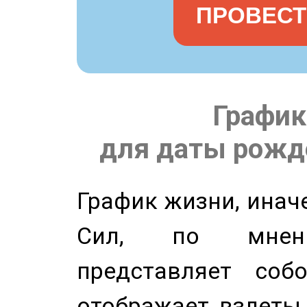
ПРОВЕСТ
График
для даты рожде
График жизни, инач
Сил, по мнени
представляет соб
отображает взлеты 