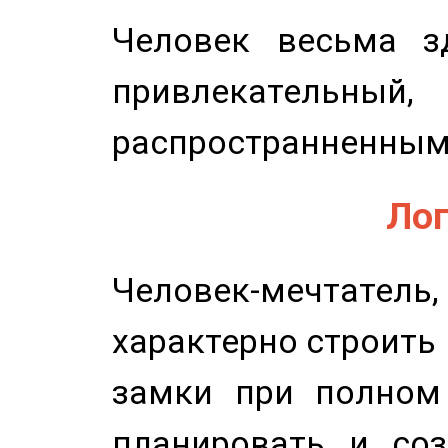
Человек весьма з
привлекательный,
распространненным
Лог
Человек-мечтате
характерно строить
замки при полном 
планировать и соз