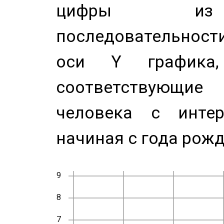
цифры из 
последовательност
оси Y график
соответствующи
человека с инте
начиная с года рожд