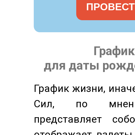
ПРОВЕСТ
График
для даты рожде
График жизни, инач
Сил, по мнени
представляет соб
отображает взлеты 