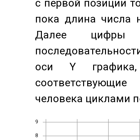
с первой позиции то
пока длина числа н
Далее цифры 
последовательност
оси Y график
соответствующи
человека циклами п