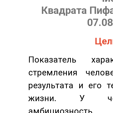
Квадрата Пифа
07.08
Цель
Показатель харак
стремления челов
результата и его 
жизни. У чел
амбициозность.