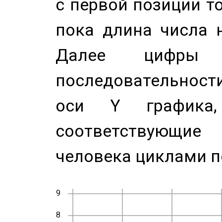
с первой позиции то
пока длина числа н
Далее цифры 
последовательност
оси Y график
соответствующи
человека циклами п