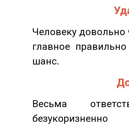
Уд
Человеку довольно ч
главное правильно
шанс.
До
Весьма ответст
безукоризненн