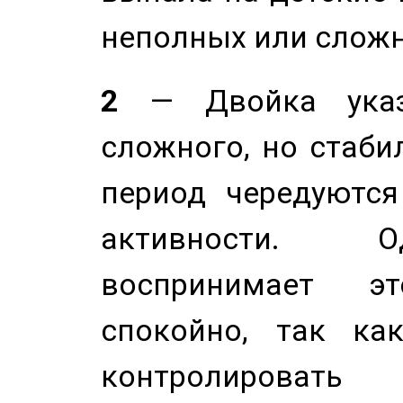
неполных или сложн
2
— Двойка указ
сложного, но стабил
период чередуютс
активности. О
воспринимает э
спокойно, так ка
контролировать 