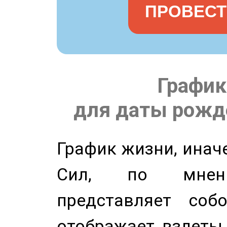
ПРОВЕСТ
График
для даты рожде
График жизни, инач
Сил, по мнени
представляет соб
отображает взлеты 