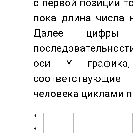
с первой позиции то
пока длина числа н
Далее цифры 
последовательност
оси Y график
соответствующи
человека циклами п