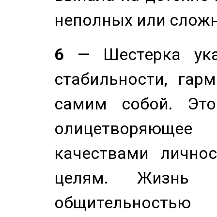
неполных или сложн
6
— Шестерка ука
стабильности, гар
самим собой. Это
олицетворяюще
качествами лично
целям. Жизнь б
общительностью