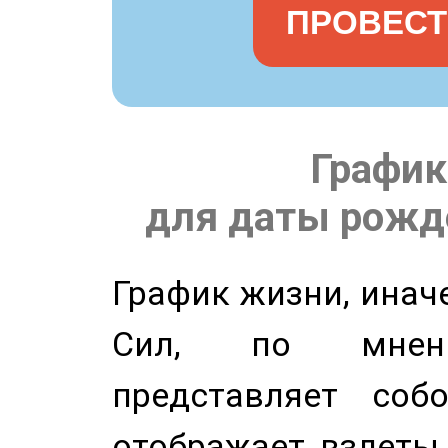
ПРОВЕСТ
График
для даты рожде
График жизни, инач
Сил, по мнени
представляет соб
отображает взлеты 