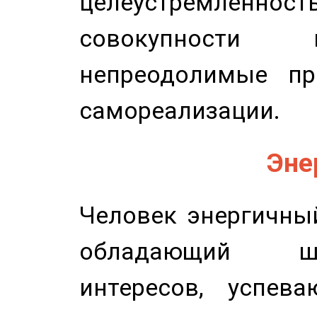
целеустремлен
совокупности 
непреодолимые пр
самореализации.
Эне
Человек энергичный
обладающий ш
интересов, успев