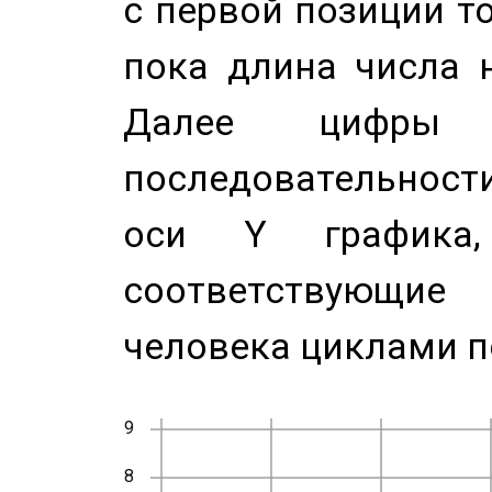
с первой позиции то
пока длина числа н
Далее цифры 
последовательност
оси Y график
соответствующи
человека циклами п