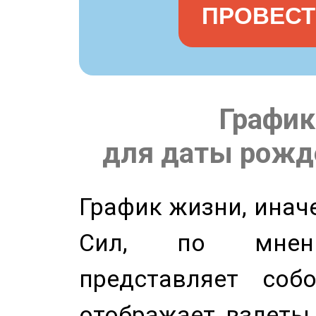
ПРОВЕСТ
График
для даты рожде
График жизни, инач
Сил, по мнени
представляет соб
отображает взлеты 