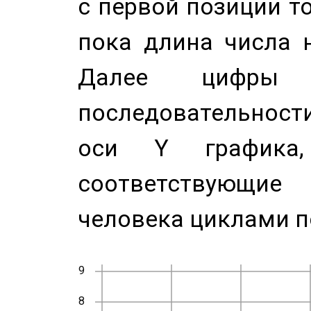
с первой позиции то
пока длина числа н
Далее цифры 
последовательност
оси Y график
соответствующи
человека циклами п