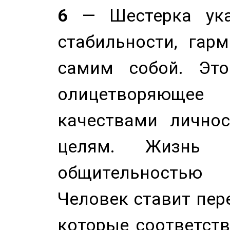
6
— Шестерка ука
стабильности, гар
самим собой. Это
олицетворяюще
качествами лично
целям. Жизнь б
общительностью
Человек ставит пере
которые соответст