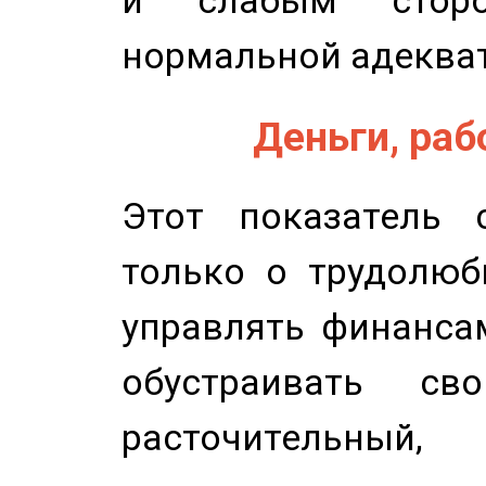
и слабым сторо
нормальной адеква
Деньги, рабо
Этот показатель с
только о трудолюб
управлять финансам
обустраивать св
расточительный