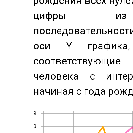
рождения всех нуле
цифры из 
последовательност
оси Y график
соответствующи
человека с инте
начиная с года рожд