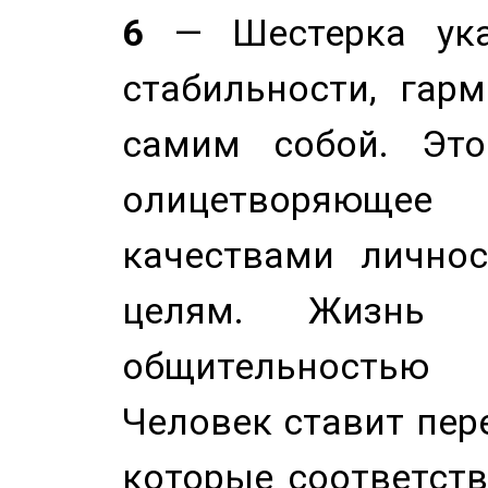
6
— Шестерка ука
стабильности, гар
самим собой. Это
олицетворяюще
качествами лично
целям. Жизнь б
общительностью
Человек ставит пере
которые соответст