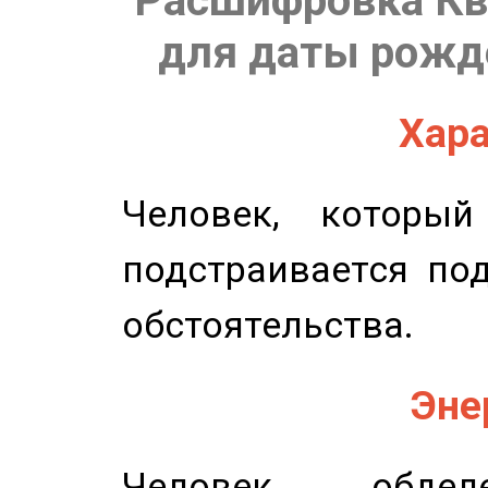
Расшифровка Кв
для даты рожде
Хара
Человек, которы
подстраивается по
обстоятельства.
Эне
Человек, обдел