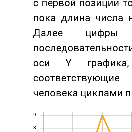
с первой позиции то
пока длина числа н
Далее цифры 
последовательност
оси Y график
соответствующи
человека циклами п