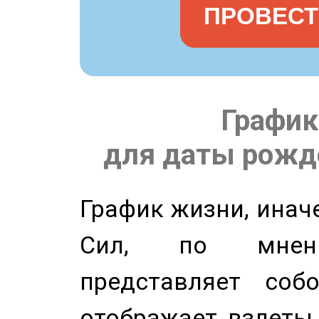
ПРОВЕСТ
График
для даты рожде
График жизни, инач
Сил, по мнени
представляет соб
отображает взлеты 