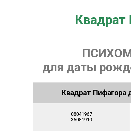
Квадрат 
ПСИХОМ
для даты рожде
Квадрат Пифагора д
08041967
35081910