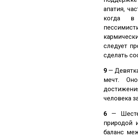
апатия, ча
когда в
пессимис
кармическ
следует пр
сделать с
9
— Девятка
мечт. Он
достижения
человека з
6
— Шестер
природой 
баланс ме