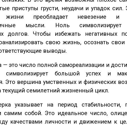
стые приступы грусти, неудачи и упадок сил. 
 жизни преобладает невезение и в
тичные мысли. Ноль символизирует 
их долгов. Чтобы избежать негативных по
оанализировать свою жизнь, осознать свои
оответствующие выводы.
 — это число полной самореализации и дост
о символизирует большой успех и мак
. Это вершина умственных и физических во
а текущий семилетний жизненный цикл.
ка указывает на период стабильности, 
и самим собой. Это идеальное число, олиц
жду качествами личности и движением к це