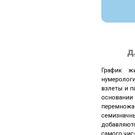
д
График ж
нумеролог
взлеты и п
основании
перемножа
семизначны
добавляютс
самого чис