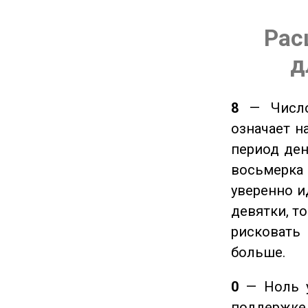
Рас
д
8
— Число 
означает н
период ден
восьмерка 
уверенно и
девятки, т
рисковать
больше.
0
— Ноль у
поддержке 