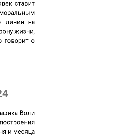
овек ставит
 моральным
я линии на
рону жизни,
о говорит о
24
рафика Воли
 построения
ня и месяца