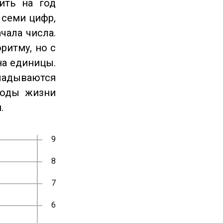
ить на год
 семи цифр,
чала числа.
ритму, но с
на единицы.
ладываются
годы жизни
.