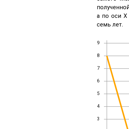
полученной
а по оси X
семь лет.