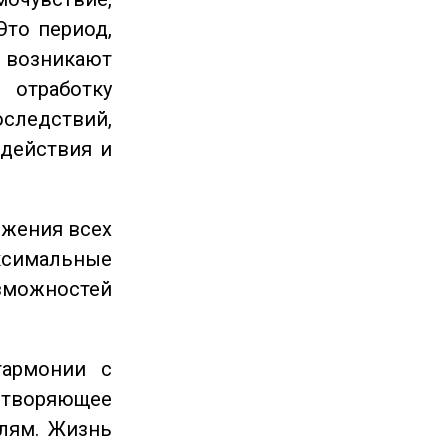
Это период,
озникают
отработку
следствий,
 действия и
ижения всех
симальные
зможностей
гармонии с
етворяющее
лям. Жизнь