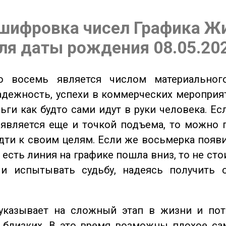
шифровка чисел Графика Ж
ля даты рождения 08.05.20
восемь является числом материального
адежность, успехи в коммерческих мероприят
ьги как будто сами идут в руки человека. Ес
является еще и точкой подъема, то можно 
дти к своим целям. Если же восьмерка появ
о есть линия на графике пошла вниз, то не ст
 и испытывать судьбу, надеясь получить 
казывает на сложный этап в жизни и пот
близких. В это время возможны плохое сам