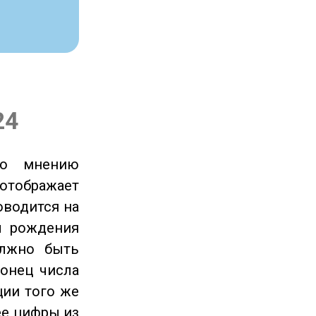
24
по мнению
отображает
оводится на
ы рождения
олжно быть
онец числа
ции того же
ее цифры из