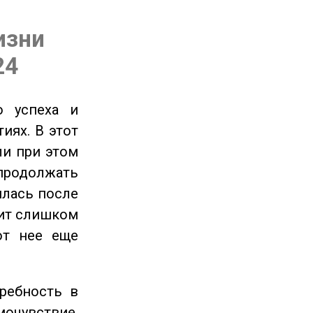
изни
24
 успеха и
иях. В этот
ли при этом
продолжать
илась после
оит слишком
от нее еще
ребность в
очувствие,