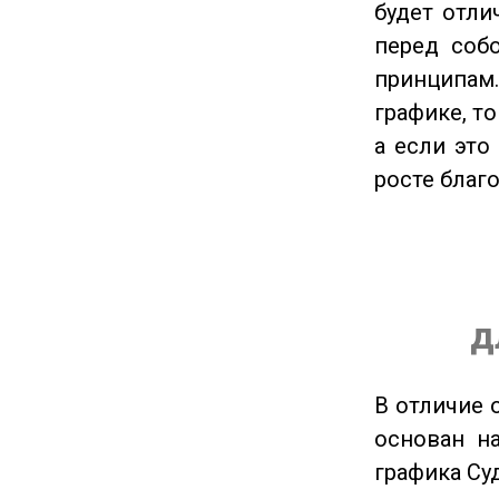
будет отли
перед соб
принципам
графике, т
а если это
росте благ
д
В отличие 
основан на
графика Су