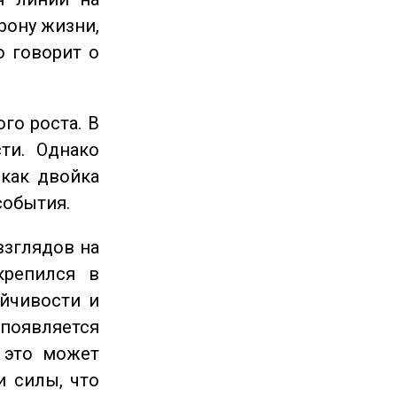
рону жизни,
о говорит о
го роста. В
ти. Однако
 как двойка
события.
взглядов на
крепился в
ойчивости и
появляется
 это может
и силы, что