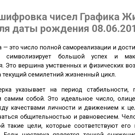
шифровка чисел Графика Ж
ля даты рождения 08.06.20
 — это число полной самореализации и дост
о символизирует большой успех и мак
. Это вершина умственных и физических во
а текущий семилетний жизненный цикл.
ка указывает на период стабильности, 
и самим собой. Это идеальное число, олиц
жду качествами личности и движением к це
чаться общительностью и равновесием. Чел
ой такие цели, которые соответствуют его
. Если шестерка является точкой снижени