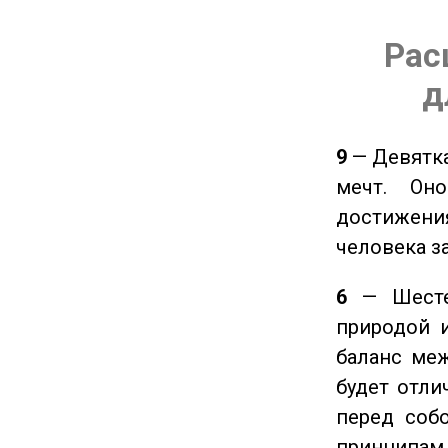
Рас
д
9
— Девятка
мечт. Он
достижения
человека з
6
— Шестер
природой 
баланс ме
будет отли
перед соб
принципам