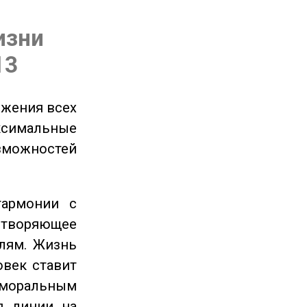
изни
13
ижения всех
симальные
зможностей
гармонии с
етворяющее
лям. Жизнь
овек ставит
 моральным
я линии на