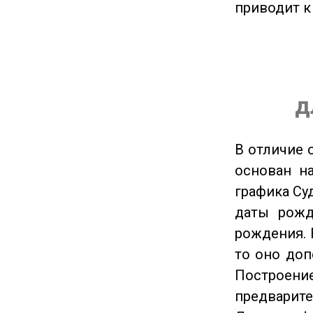
приводит к
д
В отличие 
основан на
графика Су
даты рожд
рождения. 
то оно доп
Построение
предварите