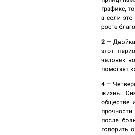
графике, т
а если это
росте благ
2
— Двойка 
этот пери
человек во
помогает к
4
— Четверк
жизнь. Он
обществе и
прочности
после боль
говорить о