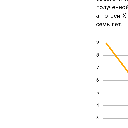
полученной
а по оси X
семь лет.