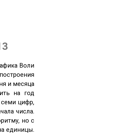
13
рафика Воли
 построения
ня и месяца
ить на год
 семи цифр,
чала числа.
ритму, но с
на единицы.