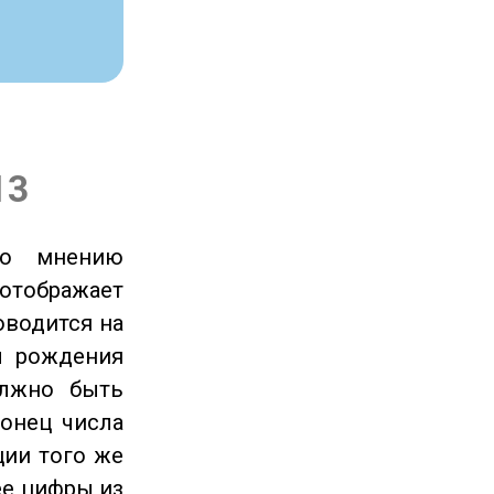
13
по мнению
отображает
оводится на
ы рождения
олжно быть
онец числа
ции того же
ее цифры из