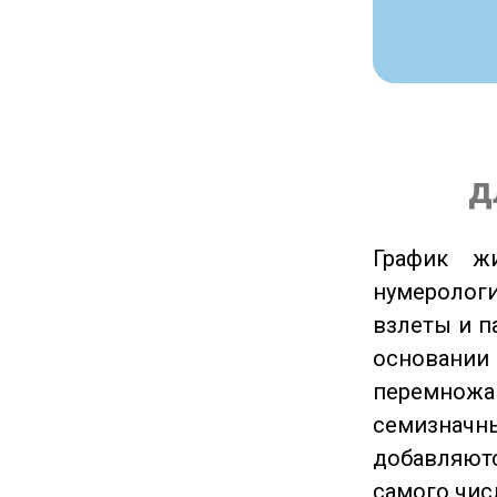
д
График ж
нумеролог
взлеты и п
основании
перемножа
семизначны
добавляютс
самого чис