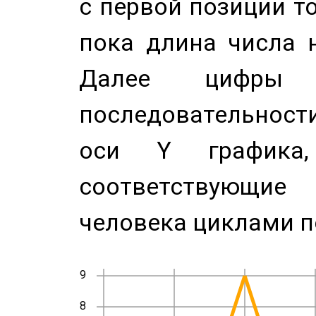
с первой позиции то
пока длина числа н
Далее цифры 
последовательност
оси Y график
соответствующи
человека циклами п