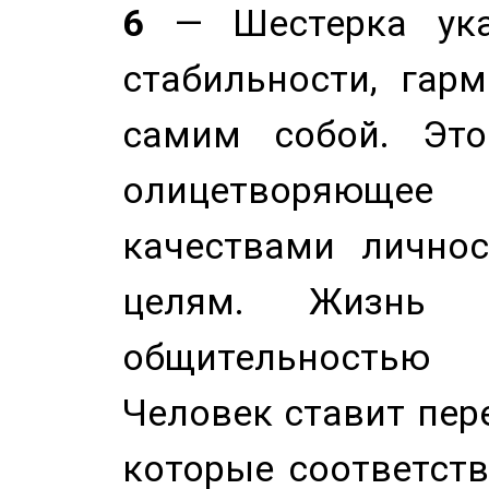
6
— Шестерка ука
стабильности, гар
самим собой. Это
олицетворяюще
качествами лично
целям. Жизнь б
общительностью
Человек ставит пере
которые соответст