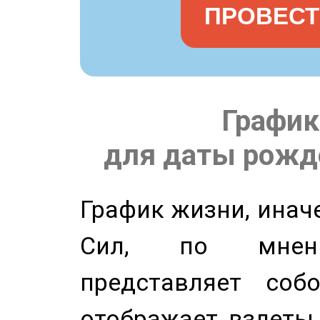
ПРОВЕСТ
График
для даты рожде
График жизни, инач
Сил, по мнени
представляет соб
отображает взлеты 