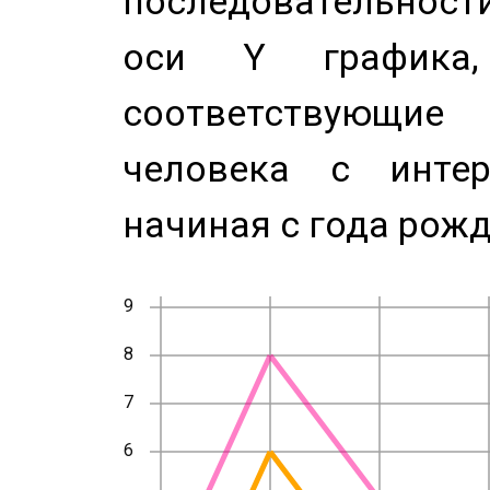
последовательност
оси Y график
соответствующи
человека с инте
начиная с года рожд