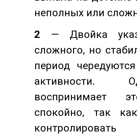
неполных или сложн
2
— Двойка указ
сложного, но стабил
период чередуютс
активности. О
воспринимает э
спокойно, так ка
контролировать 