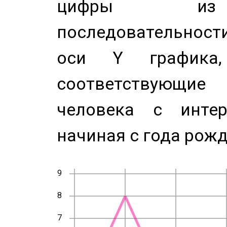
цифры из 
последовательност
оси Y график
соответствующи
человека с инте
начиная с года рожд