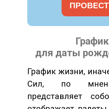
ПРОВЕСТ
График
для даты рожде
График жизни, инач
Сил, по мнени
представляет соб
отображает взлеты 