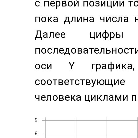
с первой позиции то
пока длина числа н
Далее цифры 
последовательност
оси Y график
соответствующи
человека циклами п