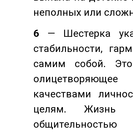
неполных или сложн
6
— Шестерка ука
стабильности, гар
самим собой. Это
олицетворяюще
качествами лично
целям. Жизнь б
общительностью