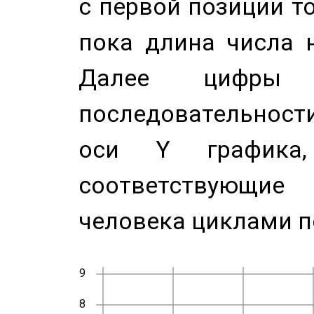
с первой позиции то
пока длина числа н
Далее цифры 
последовательност
оси Y график
соответствующи
человека циклами п