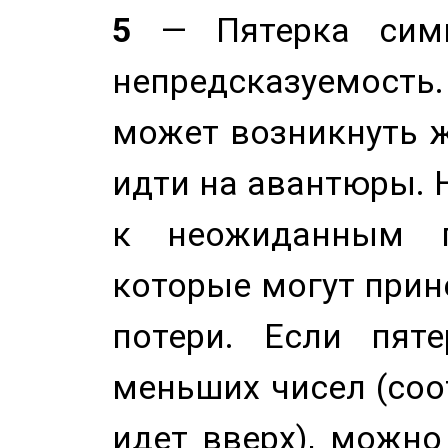
5
— Пятерка симв
непредсказуемост
может возникнуть ж
идти на авантюры. 
к неожиданным п
которые могут прине
потери. Если пяте
меньших чисел (соо
идет вверх), можно