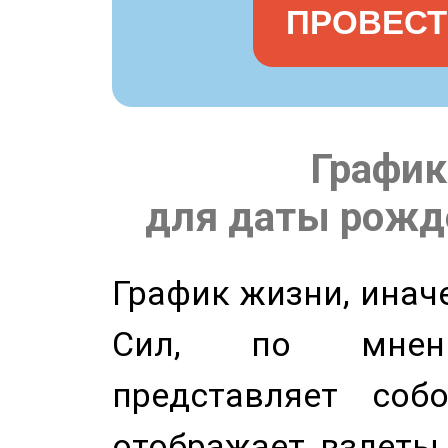
ПРОВЕСТ
График
для даты рожде
График жизни, инач
Сил, по мнени
представляет соб
отображает взлеты 