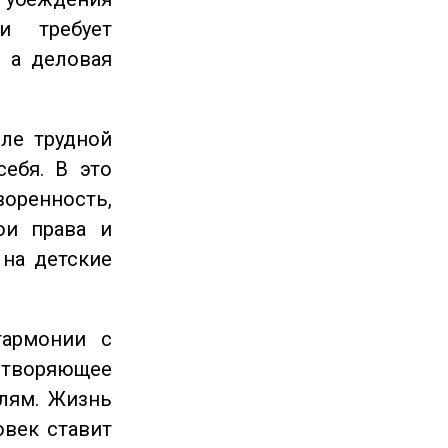
и требует
 а деловая
ле трудной
себя. В это
енность,
ои права и
 на детские
гармонии с
етворяющее
лям. Жизнь
овек ставит