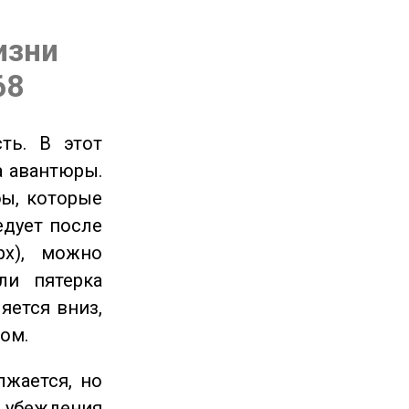
изни
68
ть. В этот
а авантюры.
ы, которые
едует после
рх), можно
ли пятерка
яется вниз,
ом.
жается, но
и убеждения