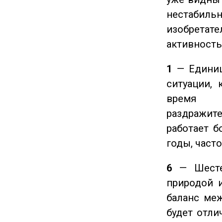
нестабил
изобретате
активность
1
— Единиц
ситуации, 
время ч
раздражит
работает б
годы, част
6
— Шестер
природой 
баланс ме
будет отли