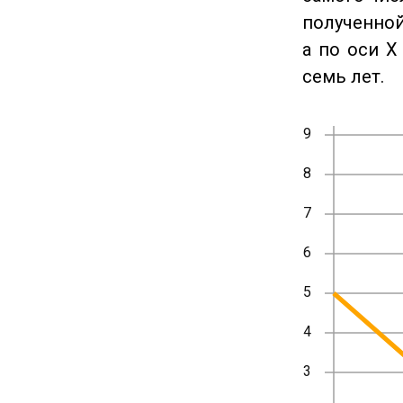
полученной
а по оси X
семь лет.