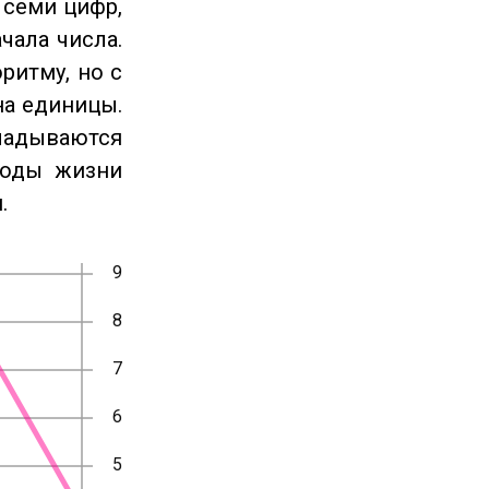
 семи цифр,
чала числа.
ритму, но с
на единицы.
ладываются
годы жизни
.