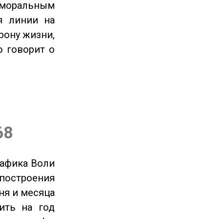
 моральным
я линии на
рону жизни,
о говорит о
68
рафика Воли
 построения
ня и месяца
ить на год