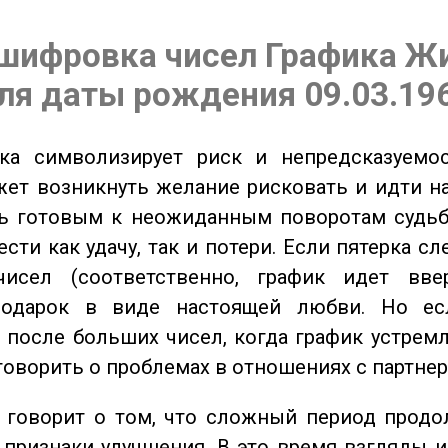
шифровка чисел Графика Ж
ля даты рождения 09.03.19
а символизирует риск и непредсказуемос
ет возникнуть желание рисковать и идти н
ь готовым к неожиданным поворотам судьб
сти как удачу, так и потери. Если пятерка сл
исел (соответственно, график идет вве
одарок в виде настоящей любви. Но ес
 после больших чисел, когда график устремл
говорить о проблемах в отношениях с партнер
говорит о том, что сложный период продол
признаки улучшения. В это время взгляды 