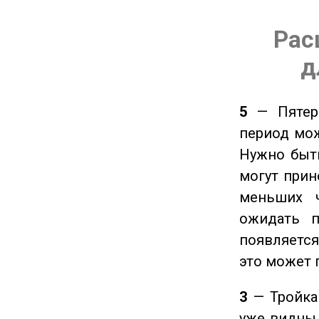
Рас
д
5
— Пятерк
период мож
Нужно быт
могут прине
меньших ч
ожидать п
появляется
это может 
3
— Тройка 
уже видны 