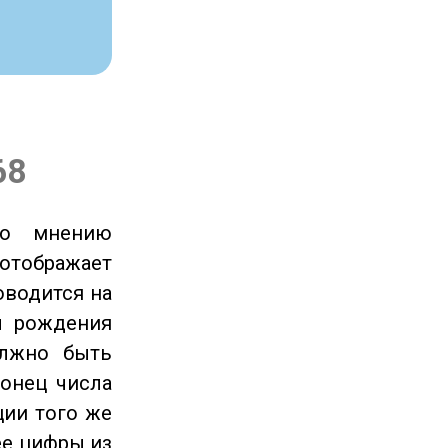
68
по мнению
отображает
оводится на
ы рождения
олжно быть
онец числа
ции того же
ее цифры из