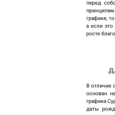
перед соб
принципам
графике, т
а если это
росте благ
д
В отличие 
основан на
графика Су
даты рожд