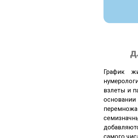
д
График ж
нумеролог
взлеты и п
основании
перемножа
семизначны
добавляютс
самого чис