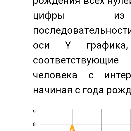
рождения всех нуле
цифры из 
последовательност
оси Y график
соответствующи
человека с инте
начиная с года рожд