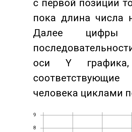
с первой позиции то
пока длина числа н
Далее цифры 
последовательност
оси Y график
соответствующи
человека циклами п