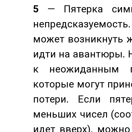
5
— Пятерка симв
непредсказуемост
может возникнуть ж
идти на авантюры. 
к неожиданным п
которые могут прине
потери. Если пяте
меньших чисел (соо
идет вверх), можно