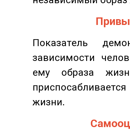
Привыч
Показатель демон
зависимости челов
ему образа жизн
приспосабливается
жизни.
Самооце