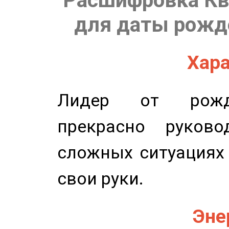
Расшифровка Кв
для даты рожде
Хара
Лидер от рожде
прекрасно руков
сложных ситуациях 
свои руки.
Эне