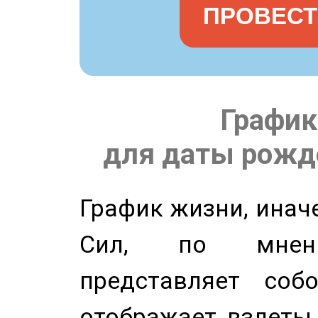
ПРОВЕСТ
График
для даты рожде
График жизни, инач
Сил, по мнени
представляет соб
отображает взлеты 