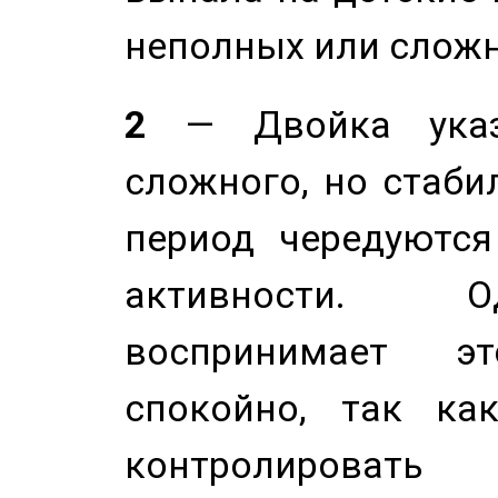
неполных или сложн
2
— Двойка указ
сложного, но стабил
период чередуютс
активности. О
воспринимает э
спокойно, так ка
контролировать 