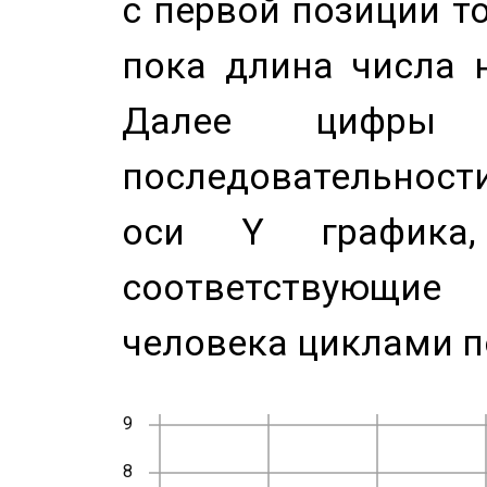
с первой позиции то
пока длина числа н
Далее цифры 
последовательност
оси Y график
соответствующи
человека циклами п