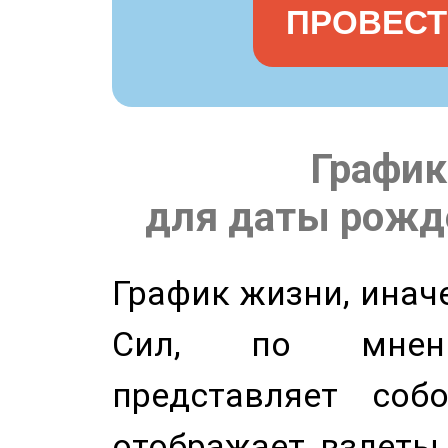
ПРОВЕСТ
График
для даты рожде
График жизни, инач
Сил, по мнени
представляет соб
отображает взлеты 