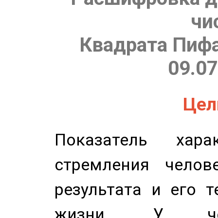
чи
Квадрата Пифа
09.07
Цель
Показатель харак
стремления челов
результата и его 
жизни. У чел