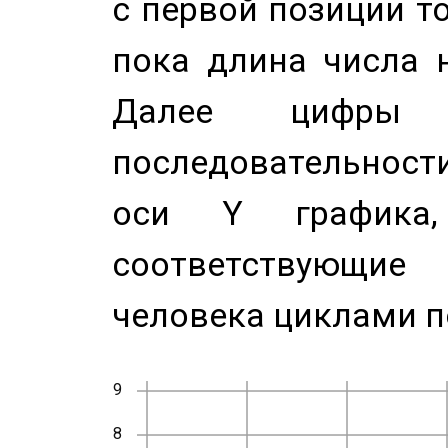
с первой позиции то
пока длина числа н
Далее цифры 
последовательност
оси Y график
соответствующи
человека циклами п