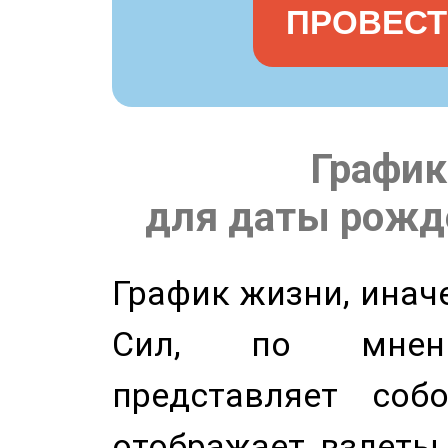
ПРОВЕСТ
График
для даты рожде
График жизни, инач
Сил, по мнени
представляет соб
отображает взлеты 