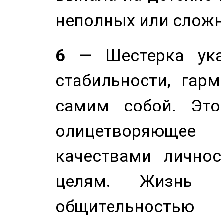
неполных или сложн
6
— Шестерка ука
стабильности, гар
самим собой. Это
олицетворяюще
качествами лично
целям. Жизнь б
общительностью