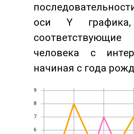
последовательност
оси Y график
соответствующи
человека с инте
начиная с года рожд