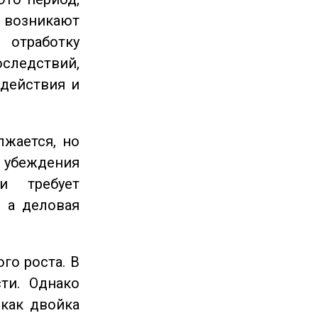
озникают
отработку
следствий,
 действия и
жается, но
и убеждения
и требует
 а деловая
го роста. В
ти. Однако
 как двойка