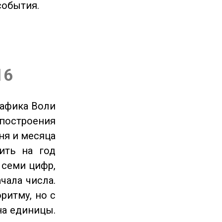
события.
16
рафика Воли
 построения
ня и месяца
ить на год
 семи цифр,
чала числа.
ритму, но с
на единицы.