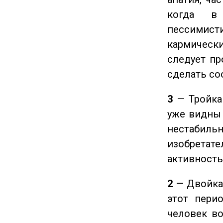
когда в
пессимис
кармическ
следует пр
сделать с
3
— Тройка 
уже видны 
нестабил
изобретате
активность
2
— Двойка 
этот пери
человек во