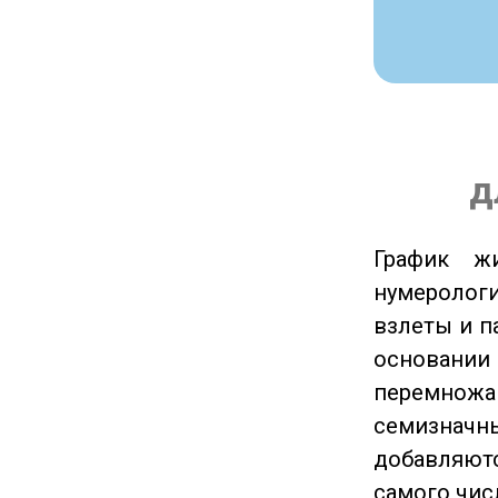
д
График ж
нумеролог
взлеты и п
основании
перемножа
семизначны
добавляютс
самого чис