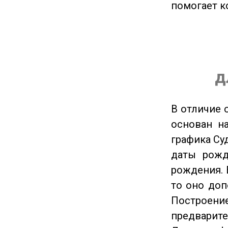
помогает к
д
В отличие 
основан на
графика Су
даты рожд
рождения. 
то оно доп
Построение
предварите