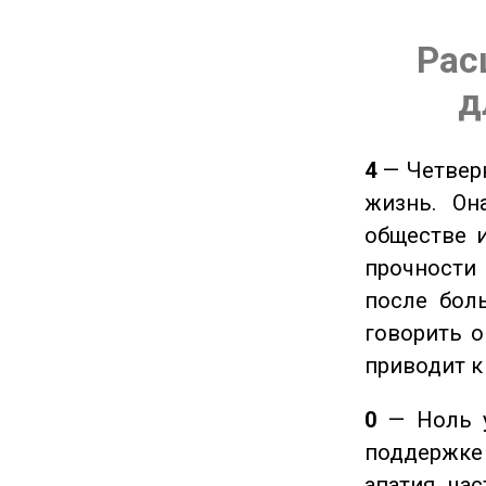
Рас
д
4
— Четверк
жизнь. Он
обществе и
прочности
после боль
говорить о
приводит к
0
— Ноль у
поддержке 
апатия, ча