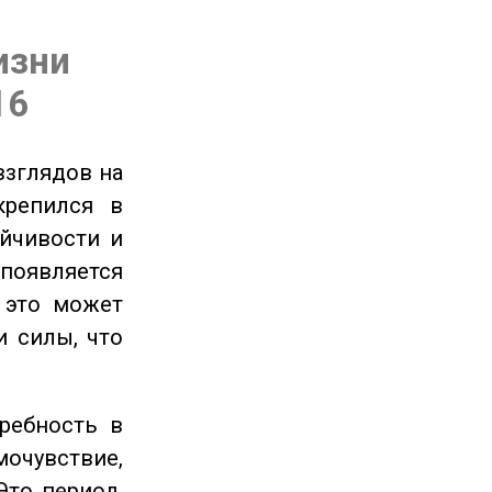
изни
16
взглядов на
крепился в
ойчивости и
появляется
 это может
и силы, что
ребность в
очувствие,
Это период,