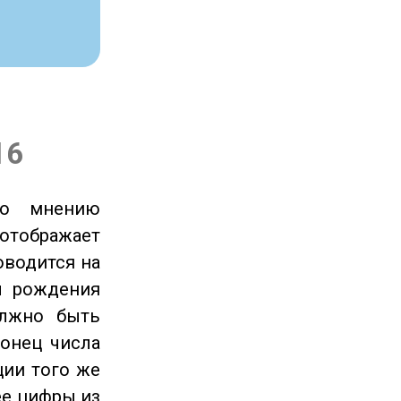
16
по мнению
отображает
оводится на
ы рождения
олжно быть
онец числа
ции того же
ее цифры из