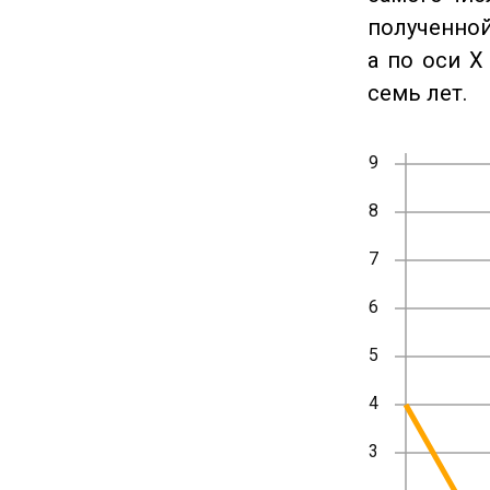
полученной
а по оси X
семь лет.