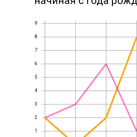
начиная с года рожд