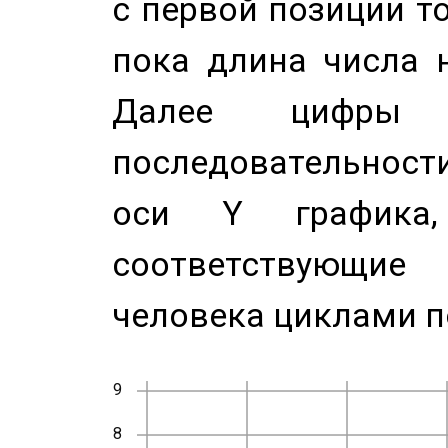
с первой позиции то
пока длина числа н
Далее цифры 
последовательност
оси Y график
соответствующи
человека циклами п