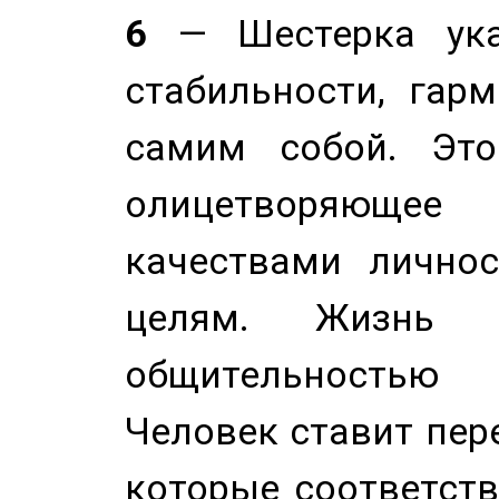
6
— Шестерка ука
стабильности, гар
самим собой. Это
олицетворяюще
качествами лично
целям. Жизнь б
общительностью
Человек ставит пере
которые соответст