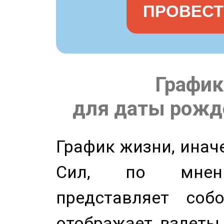
ПРОВЕСТ
График
для даты рожде
График жизни, инач
Сил, по мнени
представляет соб
отображает взлеты 