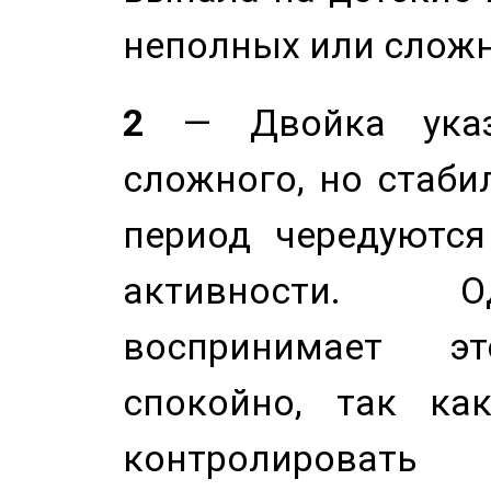
неполных или сложн
2
— Двойка указ
сложного, но стабил
период чередуютс
активности. О
воспринимает э
спокойно, так ка
контролировать 