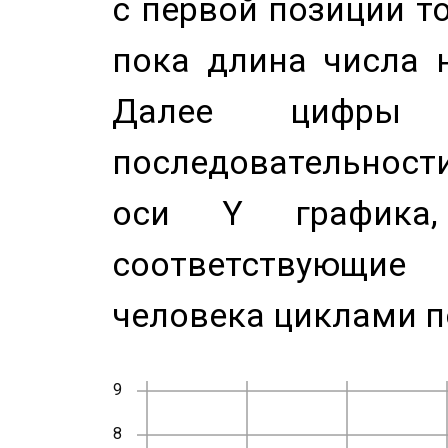
с первой позиции то
пока длина числа н
Далее цифры 
последовательност
оси Y график
соответствующи
человека циклами п