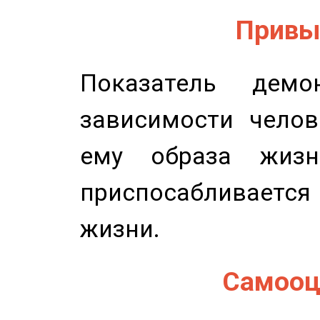
Привыч
Показатель демон
зависимости челов
ему образа жизн
приспосабливается
жизни.
Самооце