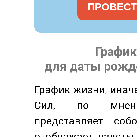
ПРОВЕСТ
График
для даты рожде
График жизни, инач
Сил, по мнени
представляет соб
отображает взлеты 