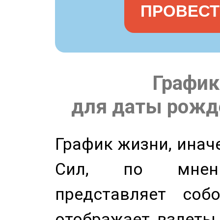
ПРОВЕСТ
График
для даты рожде
График жизни, инач
Сил, по мнени
представляет соб
отображает взлеты 