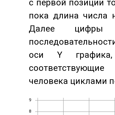
с первой позиции то
пока длина числа н
Далее цифры 
последовательност
оси Y график
соответствующи
человека циклами п