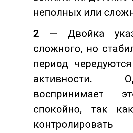
неполных или сложн
2
— Двойка указ
сложного, но стабил
период чередуютс
активности. О
воспринимает э
спокойно, так ка
контролировать 