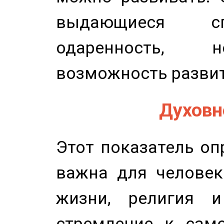
выдающиеся сп
одаренность, н
возможность развит
Духовно
Этот показатель оп
важна для человек
жизни, религия 
стремление к само