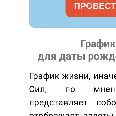
ПРОВЕСТ
График
для даты рожде
График жизни, инач
Сил, по мнени
представляет соб
отображает взлеты 