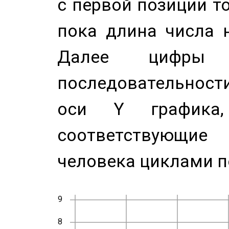
с первой позиции то
пока длина числа н
Далее цифры 
последовательност
оси Y график
соответствующи
человека циклами п