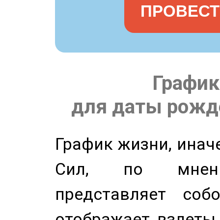
ПРОВЕСТ
График
для даты рожде
График жизни, инач
Сил, по мнени
представляет соб
отображает взлеты 