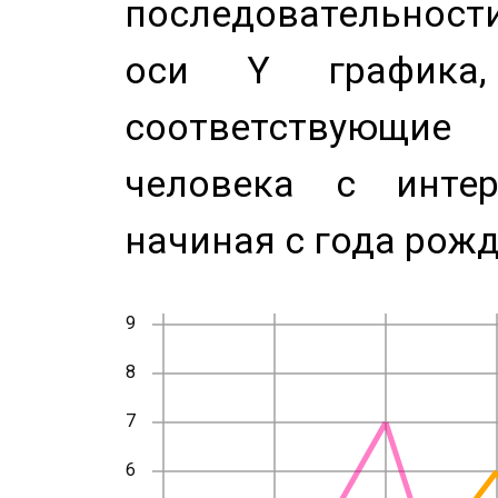
последовательност
оси Y график
соответствующи
человека с инте
начиная с года рожд