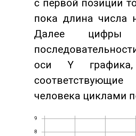
с первой позиции то
пока длина числа н
Далее цифры 
последовательност
оси Y график
соответствующи
человека циклами п