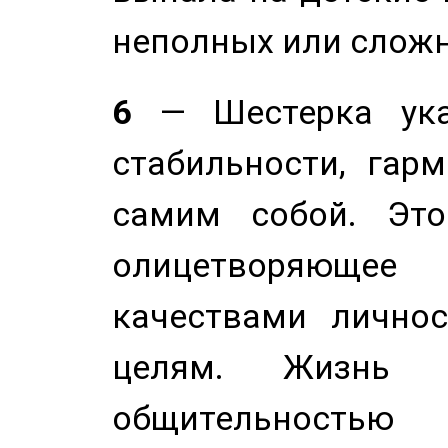
неполных или сложн
6
— Шестерка ука
стабильности, гар
самим собой. Это
олицетворяюще
качествами лично
целям. Жизнь б
общительностью