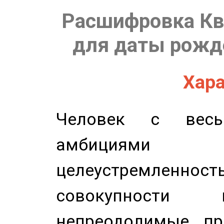
Расшифровка Кв
для даты рожде
Хара
Человек с весь
амбициями
целеустремлен
совокупности 
непреодолимые пр