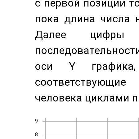
с первой позиции то
пока длина числа н
Далее цифры 
последовательност
оси Y график
соответствующи
человека циклами п