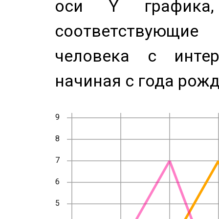
оси Y график
соответствующи
человека с инте
начиная с года рожд