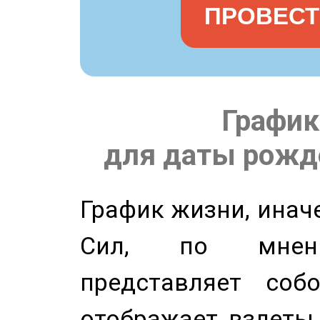
ПРОВЕСТ
График
для даты рожде
График жизни, инач
Сил, по мнени
представляет соб
отображает взлеты 