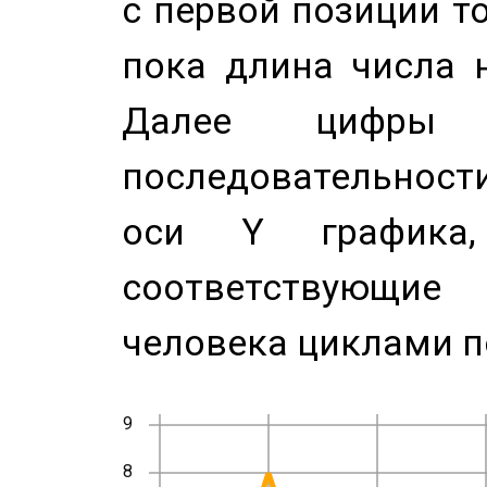
с первой позиции то
пока длина числа н
Далее цифры 
последовательност
оси Y график
соответствующи
человека циклами п